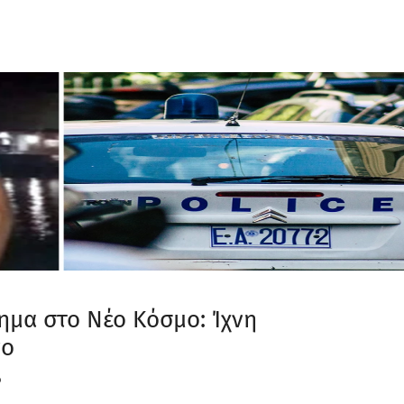
ημα στο Νέο Κόσμο: Ίχνη
νο
ό