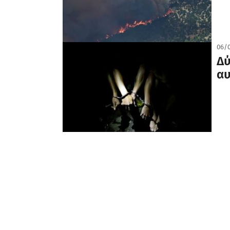
06/
Δύ
αυ