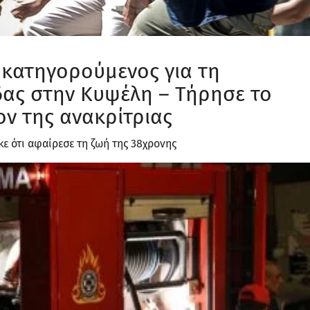
 κατηγορούμενος για τη
δας στην Κυψέλη – Τήρησε το
ν της ανακρίτριας
ε ότι αφαίρεσε τη ζωή της 38χρονης