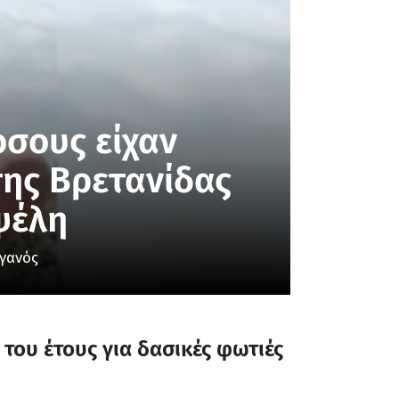
σους είχαν
της Βρετανίδας
ψέλη
φγανός
ς του έτους για δασικές φωτιές