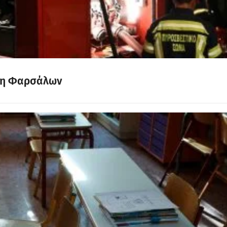
ήνη Φαρσάλων