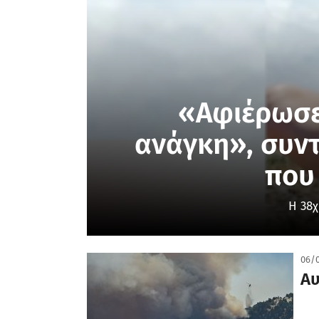
«Αφιέρωσε
ανάγκη», συντ
που
Η 38χ
06/
Αυ