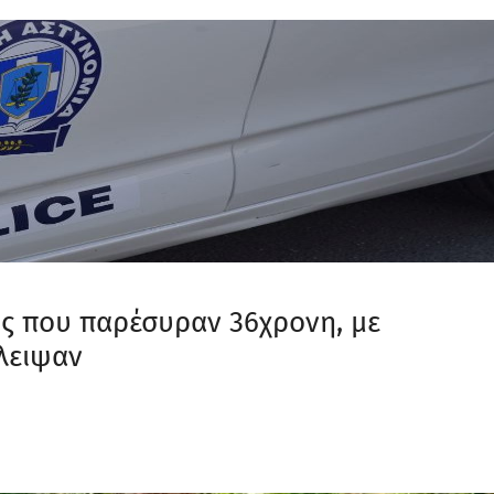
υς που παρέσυραν 36χρονη, με
έλειψαν