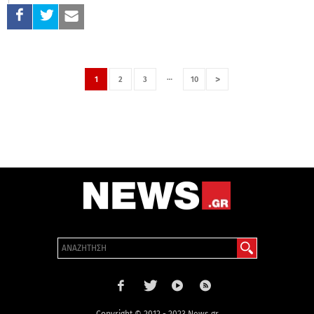
…
>
1
2
3
10