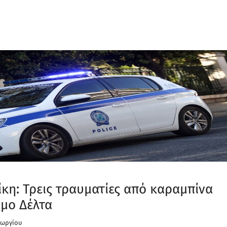
κη: Τρεις τραυματίες από καραμπίνα
μο Δέλτα
εωργίου