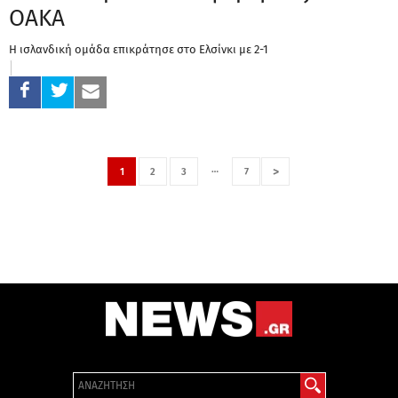
ΟΑΚΑ
Η ισλανδική ομάδα επικράτησε στο Ελσίνκι με 2-1
…
>
1
2
3
7