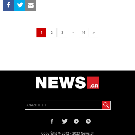
…
>
1
2
3
16
Copyright © 2012 - 2023 News.gr