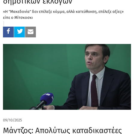
δημοτικών εκλογών
«Η "Μακεδονία" δεν επέλεξε κόμμα, αλλά κατεύθυνση, επέλεξε αξίες»
είπε ο Μίτσκοσκι
09/10/2025
Μάντζος: Απολύτως καταδικαστέες