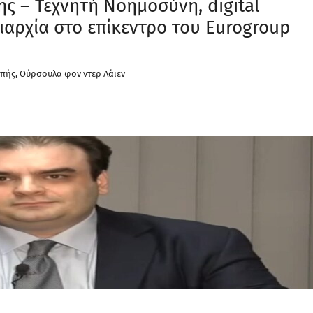
ης – Τεχνητή Νοημοσύνη, digital
ριαρχία στο επίκεντρο του Eurogroup
πής, Ούρσουλα φον ντερ Λάιεν