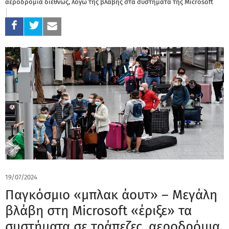
αεροδρόμια διεθνώς, λόγω της βλάβης στα συστήματα της Microsoft
19/07/2024
Παγκόσμιο «μπλακ άουτ» – Μεγάλη
βλάβη στη Microsoft «έριξε» τα
συστήματα σε τράπεζες, αεροδρόμια