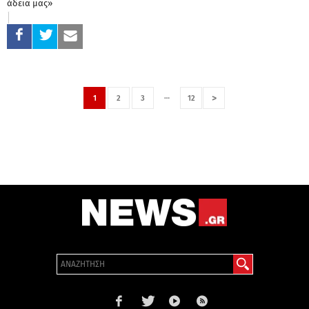
άδεια μας»
…
>
1
2
3
12