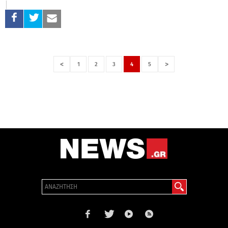
<
>
1
2
3
4
5