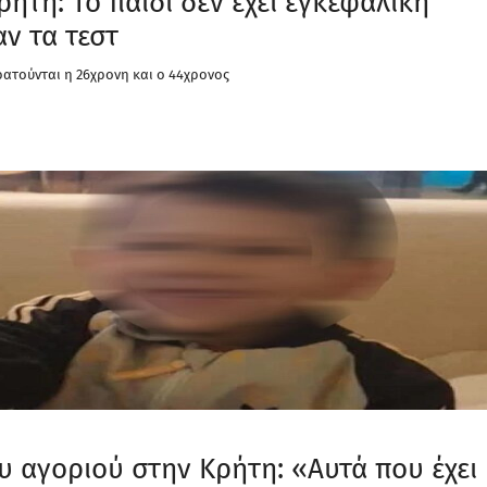
ήτη: Το παιδί δεν έχει εγκεφαλική
ν τα τεστ
ρατούνται η 26χρονη και ο 44χρονος
υ αγοριού στην Κρήτη: «Αυτά που έχει