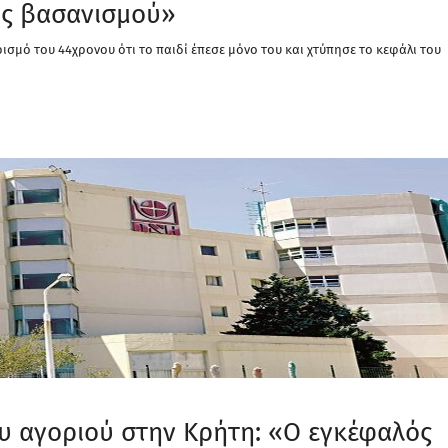
νός βασανισμού»
ισμό του 44χρονου ότι το παιδί έπεσε μόνο του και χτύπησε το κεφάλι του
υ αγοριού στην Κρήτη: «Ο εγκέφαλός