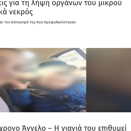
άσεις για τη λήψη οργάνων του μικρού
κά νεκρός
και τον σύντροφό της που προφυλακίστηκαν
χρονο Άγγελο – Η γιαγιά του επιθυμεί