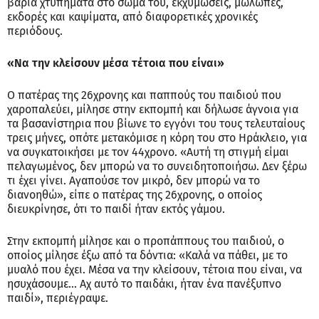
βαριά χτυπήματα στο σώμα του, εκχυμώσεις, μώλωπες,
εκδορές και καψίματα, από διαφορετικές χρονικές
περιόδους.
«Να την κλείσουν μέσα τέτοια που είναι»
Ο πατέρας της 26χρονης και παππούς του παιδιού που
χαροπαλεύει, μίλησε στην εκπομπή και δήλωσε άγνοια για
τα βασανίστηρια που βίωνε το εγγόνι του τους τελευταίους
τρεις μήνες, οπότε μετακόμισε η κόρη του στο Ηράκλειο, για
να συγκατοικήσει με τον 44χρονο. «Αυτή τη στιγμή είμαι
πελαγωμένος, δεν μπορώ να το συνειδητοποιήσω. Δεν ξέρω
τι έχει γίνει. Αγαπούσε τον μικρό, δεν μπορώ να το
διανοηθώ», είπε ο πατέρας της 26χρονης, ο οποίος
διευκρίνησε, ότι το παιδί ήταν εκτός γάμου.
Στην εκπομπή μίλησε και ο προπάππους του παιδιού, ο
οποίος μίλησε έξω από τα δόντια: «Καλά να πάθει, με το
μυαλό που έχει. Μέσα να την κλείσουν, τέτοια που είναι, να
ησυχάσουμε... Αχ αυτό το παιδάκι, ήταν ένα πανέξυπνο
παιδί», περιέγραψε.