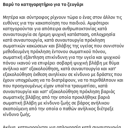
Βαρύ το κατηγορητήριο για το ζευγάρι
Μητέρα και σύντροφος ρίχνουν τώρα ο ένας στον άλλον τις
ευθύνες για την κακοποίηση του παιδιού. Αμφότεροι
κατηγορούνται για απόπειρα ανθρωποκτονίας κατά
συναυτουργία σε ήρεμη ψυχική κατάσταση, οπλοχρησία
κατά συναυτουργία, κατά συναυτουργία πρόκληση
σωματικών κακώσεων και βλάβης της υγείας που συνιστούν
μεθοδευμένη πρόκληση έντονου σωματικού πόνου,
σωματική εξάντληση επικίνδυνη για την υγεία και ψυχικού
πόνου ικανού να επιφέρει σοβαρή ψυχική βλάβη με θύμα
ανήλικο κατ’ εξακολούθηση, κατά συναυτουργία και κατ'
εξακολούθηση έκθεση ανηλίκου σε κίνδυνο με δράστες που
έχουν υποχρέωση να το διατρέφουν, να το περιθάλπουν και
που προηγουμένως είχαν υπαίτια τραυματίσει, κατά
συναυτουργία και κατ’ εξακολούθηση πρόκληση βαριάς
σωματικής βλάβης από την οποία προκλήθηκε βαριά
σωματική βλάβη με κίνδυνο ζωής σε βάρος ανήλικου
σκοπούμενη από την οποία ο παθών ανήλικος διέτρεξε
κίνδυνο ζωής.
Ακόμα, κατηγορούνται για οπλοχρησία κατά συναυτουργία