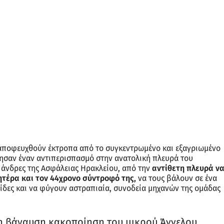
αποφευχθούν έκτροπα από το συγκεντρωμένο και εξαγριωμένο
γησαν έναν αντιπερισπασμό στην ανατολική πλευρά του
 άνδρες της Ασφάλειας Ηρακλείου, από την
αντίθετη πλευρά ν
τέρα και τον 44χρονο σύντροφό της,
να τους βάλουν σε ένα
κίδες και να φύγουν αστραπιαία, συνοδεία μηχανών της ομάδας
η βάναυση κακοποίηση του μικρού Άγγελου