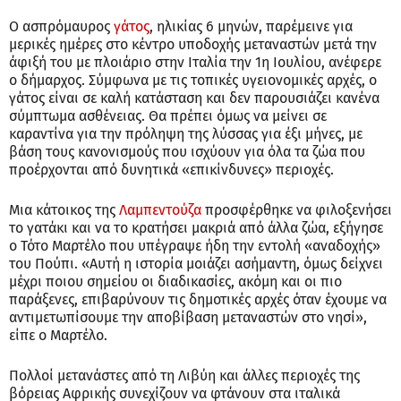
Ο ασπρόμαυρος
γάτος
, ηλικίας 6 μηνών, παρέμεινε για
μερικές ημέρες στο κέντρο υποδοχής μεταναστών μετά την
άφιξή του με πλοιάριο στην Ιταλία την 1η Ιουλίου, ανέφερε
ο δήμαρχος. Σύμφωνα με τις τοπικές υγειονομικές αρχές, ο
γάτος είναι σε καλή κατάσταση και δεν παρουσιάζει κανένα
σύμπτωμα ασθένειας. Θα πρέπει όμως να μείνει σε
καραντίνα για την πρόληψη της λύσσας για έξι μήνες, με
βάση τους κανονισμούς που ισχύουν για όλα τα ζώα που
προέρχονται από δυνητικά «επικίνδυνες» περιοχές.
Μια κάτοικος της
Λαμπεντούζα
προσφέρθηκε να φιλοξενήσει
το γατάκι και να το κρατήσει μακριά από άλλα ζώα, εξήγησε
ο Τότο Μαρτέλο που υπέγραψε ήδη την εντολή «αναδοχής»
του Πούπι. «Αυτή η ιστορία μοιάζει ασήμαντη, όμως δείχνει
μέχρι ποιου σημείου οι διαδικασίες, ακόμη και οι πιο
παράξενες, επιβαρύνουν τις δημοτικές αρχές όταν έχουμε να
αντιμετωπίσουμε την αποβίβαση μεταναστών στο νησί»,
είπε ο Μαρτέλο.
Πολλοί μετανάστες από τη Λιβύη και άλλες περιοχές της
βόρειας Αφρικής συνεχίζουν να φτάνουν στα ιταλικά