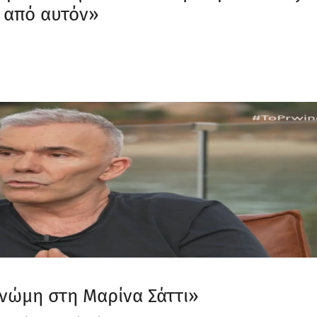
ά από αυτόν»
γνώμη στη Μαρίνα Σάττι»