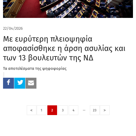
22/04/2026
Με ευρύτερη πλειοψηφία
αποφασίσθηκε η άρση ασυλίας και
των 13 βουλευτών της ΝΔ
Τα αποτελέσματα της ψηφοφορίας
…
<
>
1
2
3
4
23