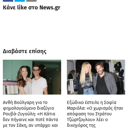
Κάνε like στο News.gr
Διαβάστε επίσης
Ανθή Βούλγαρη για το
Εξώδικο έστειλε η Σοφία
φημολογούμενο διαζύγιο
Μαριόλα: «Ο χωρισμός ήταν
Ρουβά-Ζυγούλη: «Η Κάτια
απόφαση του Στράτου
δεν πήγαινε και ποτέ πάντα
Τζώρτζογλου» λέει ο
με τον Σάκη, αν υπάρχει και
δικηγόρος της