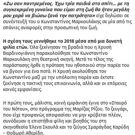
«Ζω σαν παντρεμένος. Έχω τρία παιδιά στο σπίτι… με τη
συγκεκριμένη γυναίκα που είμαι στη ζωή θα ήταν μεγάλη
μου χαρά να βιώσω ξανά την πατρότητα»
είχε δηλώσει σε
συνέντευξή του ο Κωνσταντίνος Μαρκουλάκης σε μία από τις
σπάνιες αναφορές στην προσωπική του ζωή.
Η σχέση τους γεννήθηκε το 2018 μέσα από μια δυνατή
φιλία ετών.
Όλα ξεκίνησαν τη βραδιά που η Χρυσή
Βαρδινογιάννη παρακολούθησε τον Κωνσταντίνο
Μαρκουλάκη στη θεατρική σκηνή. Μετά το τέλος της
παράστασης ήρθε η πρόταση του ηθοποιού στην παρέα του
να βγουν για ένα ποτό. Η Χρυσή ακολούθησε τον
Κωνσταντίνο μαζί με την υπόλοιπη παρέα και έκτοτε
ξεκίνησε η τακτική τους επικοινωνία, αλλά και οι επόμενες
κοινές εμφανίσεις.
Η πρώτη τους, μάλιστα, κοινή εμφάνιση έγινε στο «Σταυρό
του Νότου», στο πρόγραμμα της Μαρίζας Ρίζου. Το ζευγάρι,
που είχε προφανώς αποφασίσει να μην κρύβεται πλέον,
συνόδευαν η επιστήθια φίλη και βοηθός του στη
σκηνοθεσία Έλενα Σκουλά και το ζεύγος Σμαράγδας Καρύδη
– Θοδωρή Αθερίδη.