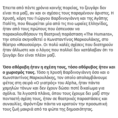
Έπειτα από πέντε χρόνια κοινής πορείας, το ζευγάρι δεν
είναι πια μαζί, αν και οι σχέσεις τους παραμένουν άριστες. Η
Χρυσή, κόρη του Γιώργου Βαρδινογιάννη και της Αγάπης
Πολίτη, που θεωρείται μία από τις πιο ωραίες Ελληνίδες,
ήταν από τους πρώτους που έσπευσαν να
παρακολουθήσουν τη θεατρική παράσταση «The Humans»,
την οποία σκηνοθετεί ο Κωνσταντίνος Μαρκουλάκης, στο
θέατρο «Μουσούρη». Οι πολύ καλές σχέσεις που διατηρούν
ήταν άλλωστε και ο λόγος που πολλοί δεν κατάλαβαν ότι το
ζευγάρι δεν είναι πλέον μαζί.
Όσο αθόρυβη ήταν η σχέση τους, τόσο αθόρυβος ήταν και
ο χωρισμός τους.
Τόσο η Χρυσή Βαρδινογιάννη όσο και ο
Κωνσταντίνος Μαρκουλάκης, τον οποίο απολαμβάνουμε
φέτος στη σειρά «Ο γιατρός» του Alpha, ήταν πάντα
χαμηλών τόνων και δεν έχουν δώσει ποτέ δικαίωμα για
σχόλια. Τα λιγοστά πλάνα, όπου τους έχουμε δει μαζί στην
πενταετή σχέση τους, ήταν σε θεατρικές παραστάσεις και
συναυλίες. Φρόντιζαν πάντα να κρατούν την προσωπική
τους ζωή μακριά από τα φώτα της δημοσιότητας.