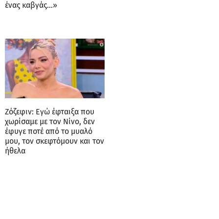
ένας καβγάς…»
Ζόζεφιν: Εγώ έφταιξα που
χωρίσαμε με τον Νίνο, δεν
έφυγε ποτέ από το μυαλό
μου, τον σκεφτόμουν και τον
ήθελα