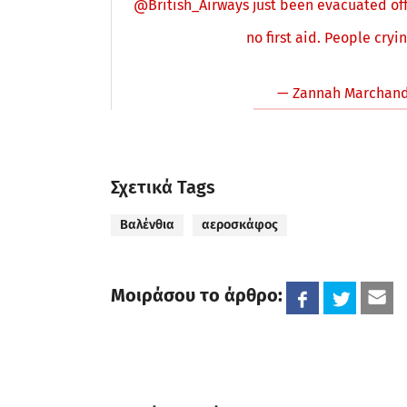
@British_Airways
just been evacuated off 
no first aid. People cry
— Zannah Marchan
Σχετικά Tags
Βαλένθια
αεροσκάφος
Μοιράσου το άρθρο: