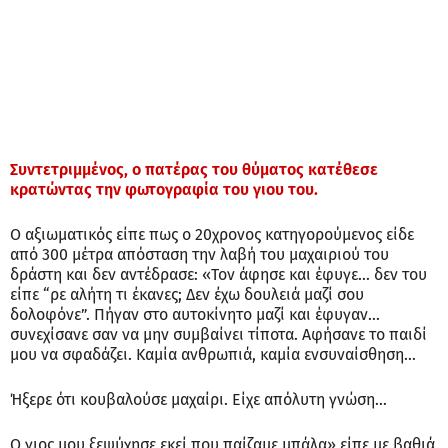
Συντετριμμένος, ο πατέρας του θύματος κατέθεσε
κρατώντας την φωτογραφία του γιου του.
Ο αξιωματικός είπε πως ο 20χρονος κατηγορούμενος είδε
από 300 μέτρα απόσταση την λαβή του μαχαιριού του
δράστη και δεν αντέδρασε: «Τον άφησε και έφυγε… δεν του
είπε “ρε αλήτη τι έκανες; Δεν έχω δουλειά μαζί σου
δολοφόνε”. Πήγαν στο αυτοκίνητο μαζί και έφυγαν…
συνεχίσανε σαν να μην συμβαίνει τίποτα. Αφήσανε το παιδί
μου να σφαδάζει. Καμία ανθρωπιά, καμία ενσυναίσθηση…
Ήξερε ότι κουβαλούσε μαχαίρι. Είχε απόλυτη γνώση…
Ο γιος μου ξεψύχησε εκεί που παίζαμε μπάλα» είπε με βαθιά