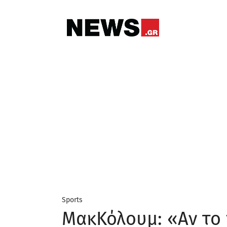
Sports
ΜακΚόλουμ: «Αν το 