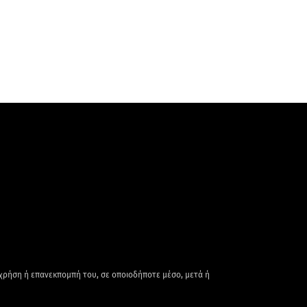
 χρήση ή επανεκπομπή του, σε οποιοδήποτε μέσο, μετά ή