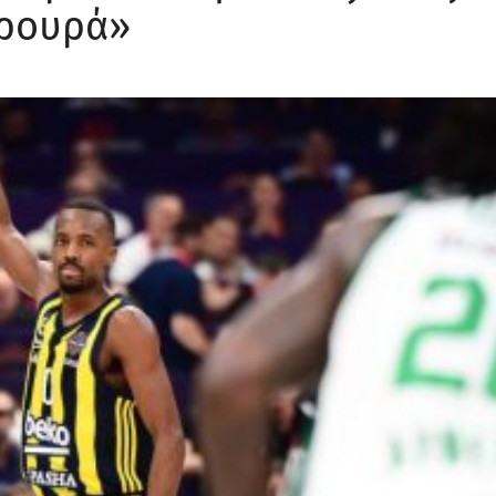
φρουρά»