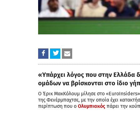
«Υπάρχει λόγος που στην Ελλάδα 
ομάδων να βρίσκονται στο ίδιο γή
Ο Έρικ ΜακΚόλουμ μίλησε στο «EuroInsiders» γ
της Φενέρμπαχτσε, με την οποία έχει κατακτή
περίπτωση που ο
Ολυμπιακός
πάρει την κούπ