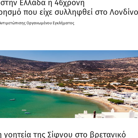
 στην Ελλάδα η 46χρονη
ρησμό που είχε συλληφθεί στο Λονδίν
ς Αντιμετώπισης Οργανωμένου Εγκλήματος
 γοητεία της Σίφνου στο βρετανικό