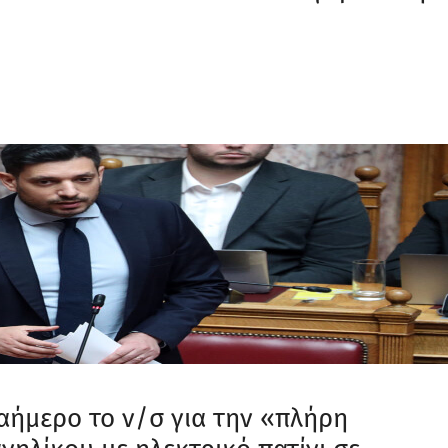
αήμερο το ν/σ για την «πλήρη