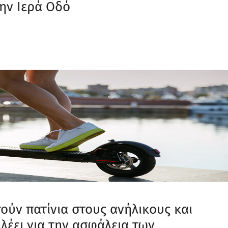
ην Ιερά Οδό
ούν πατίνια στους ανήλικους και
 λέει για την ασφάλεια των