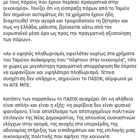
με τους πόρους που έχουν περάσει πραγματικά στην
οικονομία». Τονίζει ότι «η είσπραξη πόρων από το Ταμείο
δεν σημαίνει αυτομάτως ότι τα χρήματα έχουν ήδη
διοχετευθεί στην αγορά και τροφοδοτούν τη ζήτηση» και
πως «η Ελλάδα, μάλιστα, βρίσκεται κάτω από τον
ευρωπαϊκό μέσο όρο ως προς την πραγματική αξιοποίηση
των πόρων».
«Αν ο υψηλός πληθωρισμός οφειλόταν κυρίως στα χρήματα
του Ταμείου Ανάκαμψης που ”πέφτουν στην οικονομία”, τότε
οι χώρες με μεγαλύτερη πραγματική απορρόφηση θα έπρεπε
να εμφανίζουν και υψηλότερο πληθωρισμό. Τέτοια
συσχέτιση δεν υπάρχει», σημειώνει το ΠΑΣΟΚ, σύμφωνα με
το ΑΠΕ ΜΠΕ.
Κατόπιν των παραπάνω το ΠΑΣΟΚ αναφέρει ότι «η αλήθεια
είναι απλή» και είναι η εξής: «η ακρίβεια δεν είναι φυσικό
φαινόμενο. Είναι αποτέλεσμα των αποτυχημένων πολιτικών
επιλογών της Νέας Δημοκρατίας. Της απουσίας ουσιαστικών
ελέγχων στην αγορά, της ανοχής στα υπερκέρδη, της
αδυναμίας στήριξης των εισοδημάτων και της επιλογής μιας
οικονομικής πολιτικής που αφήνει την κοινωνία