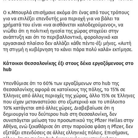
Ο κ.Μπουρλά επισήμανε ακόμα ότι ένας από τους τρόπους
για να επιλέξει επενδυτής μια περιοχή για να βάλει τα
χρήματά του είναι «να αισθάνεται καλοδεχούμενος», να
νιώθει ότι η πολιτική ηγεσία της χώρας στοχεύει στην
ανάπτυξη και ότι το περιβαλλοντικό, φορολογικό και
εργασιακό πλαίσιο δεν αλλάζει κάθε πέντε-έξι μήνες. «Αυτή
τη στιγμή η κυβέρνηση το κάνει πάρα πολύ καλά» εκτίμησε.
Κάτοικοι Θεσσαλονίκης έξι στους δέκα εργαζόμενους στο
hub
Υπενθύμισε ότι το 60% των εργαζόμενων στο hub της
Θεσσαλονίκης αφορά σε κατοίκους της πόλης, το 15% σε
Έλληνες από άλλες περιοχές της χώρας, άλλο 15% σε Έλληνες
που είχαν μεταναστεύσει στο εξωτερικό και το υπόλοιπο
10% κατάγεται από άλλες χώρες. Διαβεβαίωσε ότι η
δημιουργία του δεύτερου hub στη Θεσσαλονίκη, δεν
συνεπάγεται μείωση του προσωπικού της Pfizer Hellas στην
Αθήνα, ενώ ξεκαθάρισε ότι στην παρούσα φάση η Pfizer, δεν
εξετάζει επενδύσεις σε άλλες ελληνικές πόλεις. Eπισήμανε,