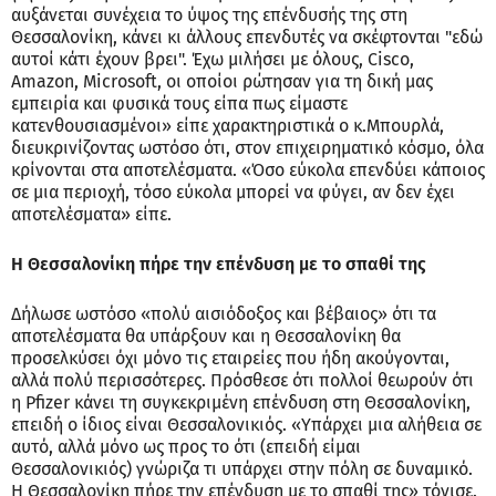
αυξάνεται συνέχεια το ύψος της επένδυσής της στη
Θεσσαλονίκη, κάνει κι άλλους επενδυτές να σκέφτονται "εδώ
αυτοί κάτι έχουν βρει". Έχω μιλήσει με όλους, Cisco,
Amazon, Microsoft, οι οποίοι ρώτησαν για τη δική μας
εμπειρία και φυσικά τους είπα πως είμαστε
κατενθουσιασμένοι» είπε χαρακτηριστικά ο κ.Μπουρλά,
διευκρινίζοντας ωστόσο ότι, στον επιχειρηματικό κόσμο, όλα
κρίνονται στα αποτελέσματα. «Όσο εύκολα επενδύει κάποιος
σε μια περιοχή, τόσο εύκολα μπορεί να φύγει, αν δεν έχει
αποτελέσματα» είπε.
Η Θεσσαλονίκη πήρε την επένδυση με το σπαθί της
Δήλωσε ωστόσο «πολύ αισιόδοξος και βέβαιος» ότι τα
αποτελέσματα θα υπάρξουν και η Θεσσαλονίκη θα
προσελκύσει όχι μόνο τις εταιρείες που ήδη ακούγονται,
αλλά πολύ περισσότερες. Πρόσθεσε ότι πολλοί θεωρούν ότι
η Pfizer κάνει τη συγκεκριμένη επένδυση στη Θεσσαλονίκη,
επειδή ο ίδιος είναι Θεσσαλονικιός. «Υπάρχει μια αλήθεια σε
αυτό, αλλά μόνο ως προς το ότι (επειδή είμαι
Θεσσαλονικιός) γνώριζα τι υπάρχει στην πόλη σε δυναμικό.
Η Θεσσαλονίκη πήρε την επένδυση με το σπαθί της» τόνισε.