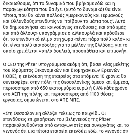
δικαιωθούμε, ότι το δυναμικό που βρήκαμε εδώ και η
παραγωγικότητα που θα έχει (αυτό το δυναμικό) θα είναι
τέτοια, που θα κάνει πολλούς Αμερικανούς και Γερμανούς
και Ολλανδούς επενδυτές να "τρίβουν τα μάτια τους". Αυτό
θα δημιουργήσει και καινούργιες επενδύσεις, και από εμάς
και από άλλους» υπογράμμισε ο κ.Μπουρλά και πρόσθεσε
ότι το επενδυτικό κλίμα στη χώρα «είναι πάρα πολύ καλό» κι
ότι είναι πολύ αισιόδοξος για το μέλλον της Ελλάδας, για το
οποίο χρειάζεται «απλά δουλειά, προσπάθεια και επιμονή».
Ο CEO της Pfizer υπογράμμισε ακόμη ότι, βάσει νέας μελέτης
του Ιδρύματος Οικονομικών και Βιομηχανικών Ερευνών
(ΙΟΒΕ), η επένδυση της εταιρείας στα επόμενα 10 χρόνια θα
συνεισφέρει στην πόλη της Θεσσαλονίκης άμεσα και έμμεσα,
περισσότερα από 650 εκατομμύρια ευρώ ή 0,4% κάθε χρόνο
στο ΑΕΠ της πόλης και περισσότερες από 1100 θέσεις
εργασίας, σημειώνεται στο ΑΠΕ ΜΠΕ.
«Στη Θεσσαλονίκη αλλάζει τελείως το παιχνίδι. Οι
επενδύσεις επιχειρήσεων του βεληνεκούς της Pfizer
παρακολουθούνται από ανταγωνιστές και συνεργάτες και το
γεγονός ότι μια τέτοια εταιρεία επενδύει εδώ, το γεγονός ότι