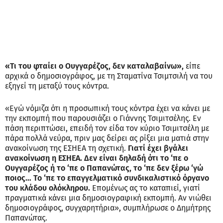
«Τι του φταίει ο Ουγγαρέζος, δεν καταλαβαίνω»,
είπε
αρχικά ο δημοσιογράφος, με τη Σταματίνα Τσιμτσιλή να του
εξηγεί τη μεταξύ τους κόντρα.
«Εγώ νόμιζα ότι η προσωπική τους κόντρα έχει να κάνει με
την εκπομπή που παρουσιάζει ο Γιάννης Τσιμιτσέλης. Εν
πάση περιπτώσει, επειδή τον είδα τον κύριο Τσιμιτσέλη με
πάρα πολλά νεύρα, πριν μας δείρει ας ρίξει μια ματιά στην
ανακοίνωση της ΕΣΗΕΑ τη σχετική.
Γιατί έχει βγάλει
ανακοίνωση η ΕΣΗΕΑ. Δεν είναι δηλαδή ότι το ‘πε ο
Ουγγαρέζος ή το ‘πε ο Παπανώτας, το ‘πε δεν ξέρω ‘γώ
ποιος… Το ‘πε το επαγγελματικό συνδικαλιστικό όργανο
του κλάδου ολόκληρου.
Επομένως ας το καταπιεί, γιατί
πραγματικά κάνει μια δημοσιογραφική εκπομπή. Αν νιώθει
δημοσιογράφος, συγχαρητήρια», συμπλήρωσε ο Δημήτρης
Παπανώτας.