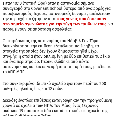
Ήταν 10:13 (τοπική ώρα) όταν η αστυνομία σήμανε
συναγερμό στο Covenant School ύστερα από αναφορές για
πυροβολισμούς. Ισχυρές αστυνομικές δυνάμεις απέκλεισαν
την περιοχή και ζήτησαν από
τους γονείς που έσπευσαν
στο σημείο αγωνιώντας για την τύχη των παιδιών τους,
να
παραμείνουν σε απόσταση ασφαλείας.
Ο εκπρόσωπος της αστυνομίας του Νάσβιλ Ρον Τόμας
διευκρίνισε ότι την επίθεση εξαπέλυσε μια έφηβη, τα
στοιχεία της οποίας δεν έχουν δημοσιοποιηθεί μέχρι
στιγμής, η οποία ήταν οπλισμένη με δύο επιθετικά τυφέκια
και ένα περίστροφο. Περικυκλώθηκε από πέντε
αστυνομικούς και έπεσε νεκρή από τα πυρά τους, μετέδωσε
το ΑΠΕ ΜΠΕ.
Στο συγκεκριμένο ιδιωτικό σχολείο φοιτούν περίπου 200
μαθητές, ηλικίας έως και 12 ετών.
Δεκάδες ένοπλες επιθέσεις καταγράφηκαν την προηγούμενη
χρονιά σε σχολεία των ΗΠΑ. Τον Μάιο, ένας 18χρονος
σκότωσε 19 παιδιά και δύο εκπαιδευτικούς σε σχολείο της
πόλης Ουβάλντε στο Τέξας.