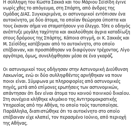
Η σύλληψη του Κώστα Σακκά και του Μάριου Σεϊσίδη έγινε
νωρίς χθες το απόγευμα, στη Σπάρτη, από άνδρες της
Ομάδας ΔΙΑΣ. Συγκεκριμένα, οι αστυνομικοί εντόπισαν ένα
αυτοκίνητο, με δύο άτομα, τα οποίαν θεώρησα ύποπτα και
τους έκαναν σήμα να σταματήσουν για έλεγχο. Τότε ο οδηγός
ανέπτυξε μεγάλη ταχύτητα και ακολούθησε άγρια καταδίωξη
στους δρόμους της Σπάρτης. Κάποια στιγμή, οι Κ. Σακκάς και
Μ. Σεϊσίδης κατέβηκαν από το αυτοκίνητο, στο οποίο
επέβαιναν, και προσπάθησαν να διαφύγουν τρέχοντας. Λίγο
αργότερα, όμως, συνελήφθησαν μέσα σε ένα γκαράζ.
Οι αστυνομικοί τους οδήγησαν στην Αστυνομική Διεύθυνση
Λακωνίας, ενώ οι δύο συλληφθέντες αρνήθηκαν να πουν
ποιοι είναι. Σύμφωνα με πληροφορίες από αστυνομικές
πηγές, μετά από επίμονες ερωτήσεις των αστυνομικών,
απάντησαν ότι δεν είναι άτομα του κοινού ποινικού δικαίου.
Στη συνέχεια κλήθηκε κλιμάκιο της Αντιτρομοκρατικής
Υπηρεσίας από την Αθήνα, το οποίο τούς ταυτοποίησε.
Παράλληλα, διαπιστώθηκε ότι το αυτοκίνητο στο οποίο
επέβαιναν είχε κλαπεί, τον περασμένο Ιούνιο, από περιοχή
της Αθήνας.