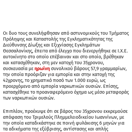
Οι δυο τους συνελήφθησαν από αστυνομικούς του Τμήματος
Πρόληψης και Καταστολής της Εγκληματικότητας της
Διεύθυνσης Δίωξης και Εξιχνίασης Εγκλημάτων
Θεσσαλονίκης, έπειτα από έλεγχο που διενεργήθηκε σε Ι.Χ.Ε.
αυτοκίνητο στο οποίο επέβαιναν και στο οποίο, βρέθηκαν
και κατασχέθηκαν, στη μεν κατοχή του 35χρονου,
συσκευασία με
ηρωίνη
συνολικού βάρους 57,9 γραμμαρίων,
την οποία προόριζαν για εμπορία και στην κατοχή της
42χρονης, το χρηματικό ποσό των 1.000 ευρώ, ως
προερχόμενο από εμπορία ναρκωτικών ουσιών. Επίσης,
κατασχέθηκε το προαναφερόμενο όχημα ως μέσο μεταφοράς
των ναρκωτικών ουσιών.
Επιπλέον, προέκυψε ότι σε βάρος του 35χρονου εκκρεμούσε
απόφαση του Τριμελούς Πλημμελειοδικείου Ιωαννίνων, με
την οποία καταδικάστηκε σε ποινή φυλάκισης 6 μηνών για
τα αδικήματα της εξύβρισης, αντίστασης και απλής