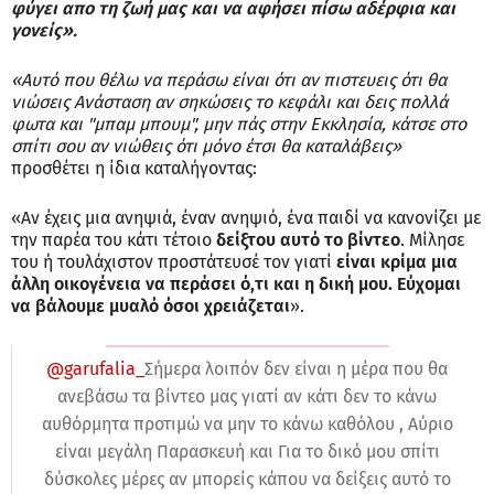
φύγει απο τη ζωή μας και να αφήσει πίσω αδέρφια και
γονείς».
«Αυτό που θέλω να περάσω είναι ότι αν πιστευεις ότι θα
νιώσεις Ανάσταση αν σηκώσεις το κεφάλι και δεις πολλά
φωτα και "μπαμ μπουμ", μην πάς στην Εκκλησία, κάτσε στο
σπίτι σου αν νιώθεις ότι μόνο έτσι θα καταλάβεις»
προσθέτει η ίδια καταλήγοντας:
«Αν έχεις μια ανηψιά, έναν ανηψιό, ένα παιδί να κανονίζει με
την παρέα του κάτι τέτοιο
δείξτου αυτό το βίντεο
. Μίλησε
του ή τουλάχιστον προστάτευσέ τον γιατί
είναι κρίμα μια
άλλη οικογένεια να περάσει ό,τι και η δική μου. Εύχομαι
να βάλουμε μυαλό όσοι χρειάζεται
».
@garufalia_
Σήμερα λοιπόν δεν είναι η μέρα που θα
ανεβάσω τα βίντεο μας γιατί αν κάτι δεν το κάνω
αυθόρμητα προτιμώ να μην το κάνω καθόλου , Αύριο
είναι μεγάλη Παρασκευή και Για το δικό μου σπίτι
δύσκολες μέρες αν μπορείς κάπου να δείξεις αυτό το