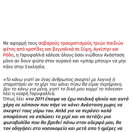
Με αφορμή τους
σοβαρούς τραυματισμούς τριών παιδιών
φέτος από κροτίδες και βεγγαλικά σε Σύμη, Αγκίστρι και
Ρόδο
, η Γαρυφαλλιά κάλεσε όλους όσοι νιώθουν Ανάσταση
μόνο αν δουν φώτα στον ουρανό και «μπαμ μπουμ» να μην
πάνε στην Εκκλησία.
«Το κάνω γιατί αν ένας άνθρωπος σκεφτεί με λογική ή
σταματήσει αν το χέρι του κάνει πίσω θα είμαι περήφανη.
Δεν το κάνω για μένα, γιατί το δικό μου κορμί το πόνεσα»
λέει η νεαρή Γαρυφαλλιά.
Όπως λέει
«το 2011 έπαψα να έχω παιδική ηλικία και αυτό
χάρη σε κάποιον που πήγε να κάνει Ανάσταση χωρις να
σκεφτεί τους γύρω του. Απλά για να περάσει καλά
αποφάσισε να απλώσει το χερί και να πετάξει μια
φωτοβολίδα που θα βρεθεί πάνω στον αδερφό μου, θα
τον οδηγήσει στο νοσοκομείο και μετά απο 5 ημέρες να