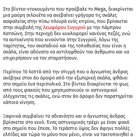
Στο βίντεο-ντοκουμέντο που προέβαλε το Mega, διακρίνεται
μια μαύρη σιλουέτα να ανεβαίνει γρήγορα τις σκάλες
ασφαλείας στην πίσω πλευρά ενός κτιρίου, που βρίσκεται
στην συμβολή της
λεωφόρου Συγγρού
με την Λάμπρου
Κατσώνη. Στην περιοχή δεν κυκλοφορεί κανένας πεζός, ενώ
τα αυτοκίνητα που κινούνται στην Συγγρού, λόγω της
ταχύτητας, του σκοταδιού και της τοποθεσίας που είναι η
σκάλα, είναι αδύνατο να αντιληφθούν τον άνθρωπο και να
επιχειρήσουν να τον σταματήσουν.
Περίπου 10 λεπτά από την στιγμή που ο άγνωστος άνδρας
ανέβηκε στον 8ο όροφο από την εξωτερική σκάλα, φθάνει
στο σημείο ένα περιπολικό. Στο βίντεο διακρίνεται το φως
από τους φακούς που χρησιμοποιούν οι αστυνομικοί
ελέγχοντας τις σκάλες, ενώ στον 8ο όροφο δεν παρατηρείται
κάποια κίνηση.
Ξαφνικά συμβαίνει το αδιανόητο και ο άγνωστος άνδρας
βρίσκεται στο κενό. Ένας αστυνομικός τρέχει με έναν φακό
στο σημείο που έπεσε. Το τεράστιο ύψος δεν άφηνε πολλές
ελπίδες και τώρα το μόνο που μένει, είναι να τακτοποιηθεί ο