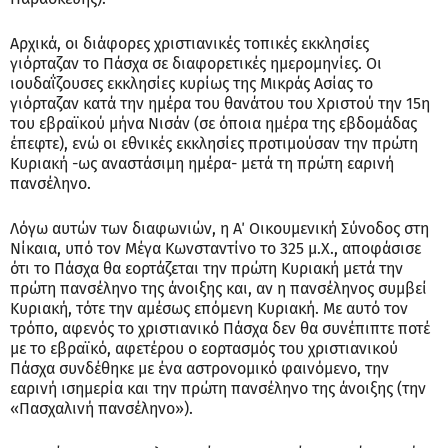
Αρχικά, οι διάφορες χριστιανικές τοπικές εκκλησίες
γιόρταζαν το Πάσχα σε διαφορετικές ημερομηνίες. Οι
ιουδαΐζουσες εκκλησίες κυρίως της Μικράς Ασίας το
γιόρταζαν κατά την ημέρα του θανάτου του Χριστού την 15η
του εβραϊκού μήνα Νισάν (σε όποια ημέρα της εβδομάδας
έπεφτε), ενώ οι εθνικές εκκλησίες προτιμούσαν την πρώτη
Κυριακή -ως αναστάσιμη ημέρα- μετά τη πρώτη εαρινή
πανσέληνο.
Λόγω αυτών των διαφωνιών, η Α΄ Οικουμενική Σύνοδος στη
Νίκαια, υπό τον Μέγα Κωνσταντίνο το 325 μ.Χ., αποφάσισε
ότι το Πάσχα θα εορτάζεται την πρώτη Κυριακή μετά την
πρώτη πανσέληνο της άνοιξης και, αν η πανσέληνος συμβεί
Κυριακή, τότε την αμέσως επόμενη Κυριακή. Με αυτό τον
τρόπο, αφενός το χριστιανικό Πάσχα δεν θα συνέπιπτε ποτέ
με το εβραϊκό, αφετέρου ο εορτασμός του χριστιανικού
Πάσχα συνδέθηκε με ένα αστρονομικό φαινόμενο, την
εαρινή ισημερία και την πρώτη πανσέληνο της άνοιξης (την
«Πασχαλινή πανσέληνο»).