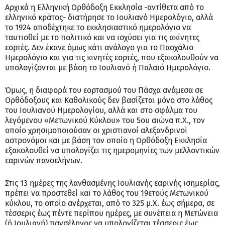
Αρχικά η Ελληνική Ορθόδοξη Εκκλησία -αντίθετα από το
ελληνικό κράτος- διατήρησε το Ιουλιανό Ημερολόγιο, αλλά
το 1924 αποδέχτηκε το εκκλησιαστικό ημερολόγιο να
ταυτισθεί με το πολιτικό και να ισχύσει για τις ακίνητες
εορτές. Δεν έκανε όμως κάτι ανάλογο για το Πασχάλιο
Ημερολόγιο και για τις κινητές εορτές, που εξακολουθούν να
υπολογίζονται με βάση το Ιουλιανό ή Παλαιό Ημερολόγιο.
Όμως, η διαφορά του εορτασμού του Πάσχα ανάμεσα σε
Ορθόδοξους και Καθολικούς δεν βασίζεται μόνο στο λάθος
του Ιουλιανού Ημερολογίου, αλλά και στο σφάλμα του
λεγόμενου «Μετωνικού Κύκλου» του 5ου αιώνα π.Χ., τον
οποίο χρησιμοποιούσαν οι χριστιανοί αλεξανδρινοί
αστρονόμοι και με βάση τον οποίο η Ορθόδοξη Εκκλησία
εξακολουθεί να υπολογίζει τις ημερομηνίες των μελλοντικών
εαρινών πανσελήνων.
Στις 13 ημέρες της λανθασμένης Ιουλιανής εαρινής ισημερίας,
πρέπει να προστεθεί και το λάθος του 19ετούς Μετωνικού
κύκλου, το οποίο ανέρχεται, από το 325 μ.Χ. έως σήμερα, σε
τέσσερις έως πέντε περίπου ημέρες, με συνέπεια η Μετώνεια
(ή Ιουλιανή) πανσέληνος να υπολογίζεται τέσσερις έως