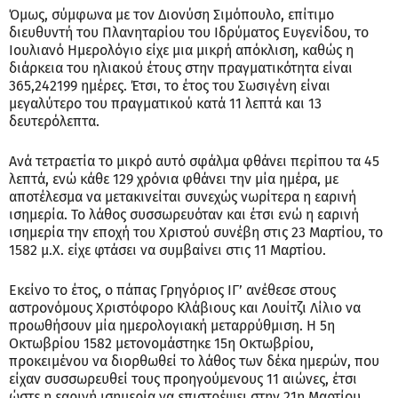
Όμως, σύμφωνα με τον Διονύση Σιμόπουλο, επίτιμο
διευθυντή του Πλανηταρίου του Ιδρύματος Ευγενίδου, το
Ιουλιανό Ημερολόγιο είχε μια μικρή απόκλιση, καθώς η
διάρκεια του ηλιακού έτους στην πραγματικότητα είναι
365,242199 ημέρες. Έτσι, το έτος του Σωσιγένη είναι
μεγαλύτερο του πραγματικού κατά 11 λεπτά και 13
δευτερόλεπτα.
Ανά τετραετία το μικρό αυτό σφάλμα φθάνει περίπου τα 45
λεπτά, ενώ κάθε 129 χρόνια φθάνει την μία ημέρα, με
αποτέλεσμα να μετακινείται συνεχώς νωρίτερα η εαρινή
ισημερία. Το λάθος συσσωρευόταν και έτσι ενώ η εαρινή
ισημερία την εποχή του Χριστού συνέβη στις 23 Μαρτίου, το
1582 μ.Χ. είχε φτάσει να συμβαίνει στις 11 Μαρτίου.
Εκείνο το έτος, ο πάπας Γρηγόριος ΙΓ’ ανέθεσε στους
αστρονόμους Χριστόφορο Κλάβιους και Λουίτζι Λίλιο να
προωθήσουν μία ημερολογιακή μεταρρύθμιση. Η 5η
Οκτωβρίου 1582 μετονομάστηκε 15η Οκτωβρίου,
προκειμένου να διορθωθεί το λάθος των δέκα ημερών, που
είχαν συσσωρευθεί τους προηγούμενους 11 αιώνες, έτσι
ώστε η εαρινή ισημερία να επιστρέψει στην 21η Μαρτίου,