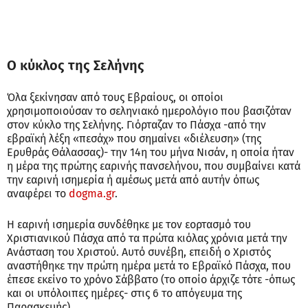
Ο κύκλος της Σελήνης
Όλα ξεκίνησαν από τους Εβραίους, οι οποίοι
χρησιμοποιούσαν το σεληνιακό ημερολόγιο που βασιζόταν
στον κύκλο της Σελήνης. Γιόρταζαν το Πάσχα -από την
εβραϊκή λέξη «πεσάχ» που σημαίνει «διέλευση» (της
Ερυθράς Θάλασσας)- την 14η του μήνα Νισάν, η οποία ήταν
η μέρα της πρώτης εαρινής πανσελήνου, που συμβαίνει κατά
την εαρινή ισημερία ή αμέσως μετά από αυτήν όπως
αναφέρει το
dogma.gr
.
Η εαρινή ισημερία συνδέθηκε με τον εορτασμό του
Χριστιανικού Πάσχα από τα πρώτα κιόλας χρόνια μετά την
Ανάσταση του Χριστού. Αυτό συνέβη, επειδή ο Χριστός
αναστήθηκε την πρώτη ημέρα μετά το Εβραϊκό Πάσχα, που
έπεσε εκείνο το χρόνο Σάββατο (το οποίο άρχιζε τότε -όπως
και οι υπόλοιπες ημέρες- στις 6 το απόγευμα της
Παρασκευής).