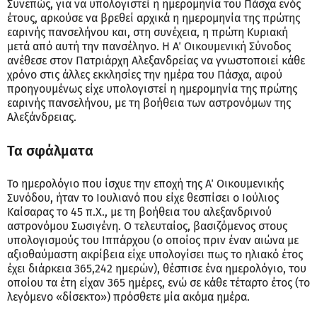
Συνεπώς, για να υπολογιστεί η ημερομηνία του Πάσχα ενός
έτους, αρκούσε να βρεθεί αρχικά η ημερομηνία της πρώτης
εαρινής πανσελήνου και, στη συνέχεια, η πρώτη Κυριακή
μετά από αυτή την πανσέληνο. Η Α΄ Οικουμενική Σύνοδος
ανέθεσε στον Πατριάρχη Αλεξανδρείας να γνωστοποιεί κάθε
χρόνο στις άλλες εκκλησίες την ημέρα του Πάσχα, αφού
προηγουμένως είχε υπολογιστεί η ημερομηνία της πρώτης
εαρινής πανσελήνου, με τη βοήθεια των αστρονόμων της
Αλεξάνδρειας.
Τα σφάλματα
Το ημερολόγιο που ίσχυε την εποχή της Α΄ Οικουμενικής
Συνόδου, ήταν το Ιουλιανό που είχε θεσπίσει ο Ιούλιος
Καίσαρας το 45 π.Χ., με τη βοήθεια του αλεξανδρινού
αστρονόμου Σωσιγένη. Ο τελευταίος, βασιζόμενος στους
υπολογισμούς του Ιππάρχου (ο οποίος πριν έναν αιώνα με
αξιοθαύμαστη ακρίβεια είχε υπολογίσει πως το ηλιακό έτος
έχει διάρκεια 365,242 ημερών), θέσπισε ένα ημερολόγιο, του
οποίου τα έτη είχαν 365 ημέρες, ενώ σε κάθε τέταρτο έτος (το
λεγόμενο «δίσεκτο») πρόσθετε μία ακόμα ημέρα.