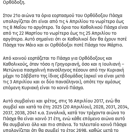
Ορθόδοξη.
Στον 21ο αιώνα τα όρια εορτασμού του Ορθόδοξου Πάσχα
υπολογίζεται ότι είναι από τις 4 Απριλίου το νωρίτερο έως
τις 8 Μαΐου το αργότερο. Τα όρια του Καθολικού Πάσχα είναι
από τις 22 Μαρτίου το νωρίτερο έως τις 25 Απριλίου το
αργότερο. Αυτό σημαίνει ότι οι Καθολικοί δεν θα έχουν ποτέ
Πάσχα τον Μάιο και οι Ορθόδοξοι ποτέ Πάσχα τον Μάρτιο.
Από κοινού εορτάζεται το Πάσχα για Ορθόδοξους και
Καθολικούς, όταν τόσο η Γρηγοριανή, όσο και η Ιουλιανή –
Μετώνεια πασχαλινή πανσέληνος πέσουν από την Κυριακή
μέχρι το Σάββατο της ίδιας εβδομάδας (αρκεί να είναι μετά
τις 3 Απριλίου και οι δύο πανσέληνοι), οπότε την αμέσως
επόμενη Κυριακή είναι το κοινό Πάσχα.
Αυτό συμβαίνει και φέτος, στις 16 Απριλίου 2017, ενώ θα
συμβεί και κατά τα έτη: 2025 (20 Απριλίου), 2028, 2031, 2034,
2037, 2038, 2041 κ.α. Συνολικά, κατά τον τρέχοντα αιώνα το
Πάσχα θα είναι κοινό 31 έτη, ενώ κάθε επόμενο αιώνα αυτό
θα συμβαίνει όλο και πιο σπάνια. Το τελευταίο κοινό Πάσχα
υπολογίζεται ότι θα συμβεί το έτος 2698, καθώς μετά το