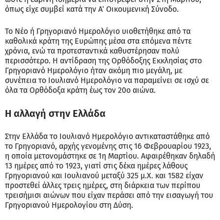
όπως είχε συμβεί κατά την Α΄ Οικουμενική Σύνοδο.
Το Νέο ή Γρηγοριανό Ημερολόγιο υιοθετήθηκε από τα
καθολικά κράτη της Ευρώπης μέσα στα επόμενα πέντε
χρόνια, ενώ τα προτεσταντικά καθυστέρησαν πολύ
περισσότερο. Η αντίδραση της Ορθόδοξης Εκκλησίας στο
Γρηγοριανό Ημερολόγιο ήταν ακόμη πιο μεγάλη, με
συνέπεια το Ιουλιανό Ημερολόγιο να παραμείνει σε ισχύ σε
όλα τα Ορθόδοξα κράτη έως τον 20ο αιώνα.
Η αλλαγή στην Ελλάδα
Στην Ελλάδα το Ιουλιανό Ημερολόγιο αντικαταστάθηκε από
το Γρηγοριανό, αρχής γενομένης στις 16 Φεβρουαρίου 1923,
η οποία μετονομάστηκε σε 1η Μαρτίου. Αφαιρέθηκαν δηλαδή
13 ημέρες από το 1923, γιατί στις δέκα ημέρες λάθους
Γρηγοριανού και Ιουλιανού μεταξύ 325 μ.Χ. και 1582 είχαν
προστεθεί άλλες τρεις ημέρες, στη διάρκεια των περίπου
τρεισήμισι αιώνων που είχαν περάσει από την εισαγωγή του
Γρηγοριανού Ημερολογίου στη Δύση.