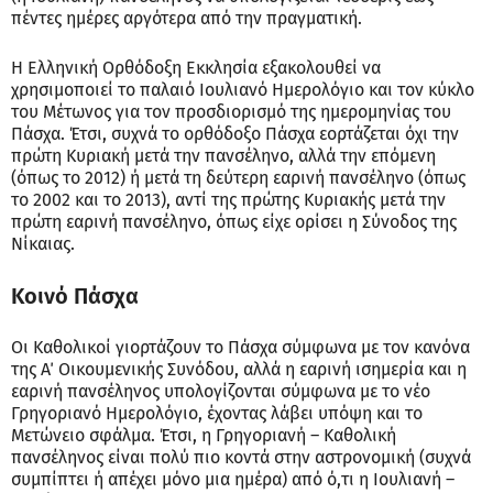
πέντες ημέρες αργότερα από την πραγματική.
Η Ελληνική Ορθόδοξη Εκκλησία εξακολουθεί να
χρησιμοποιεί το παλαιό Ιουλιανό Ημερολόγιο και τον κύκλο
του Μέτωνος για τον προσδιορισμό της ημερομηνίας του
Πάσχα. Έτσι, συχνά το ορθόδοξο Πάσχα εορτάζεται όχι την
πρώτη Κυριακή μετά την πανσέληνο, αλλά την επόμενη
(όπως το 2012) ή μετά τη δεύτερη εαρινή πανσέληνο (όπως
το 2002 και το 2013), αντί της πρώτης Κυριακής μετά την
πρώτη εαρινή πανσέληνο, όπως είχε ορίσει η Σύνοδος της
Νίκαιας.
Κοινό Πάσχα
Οι Καθολικοί γιορτάζουν το Πάσχα σύμφωνα με τον κανόνα
της Α΄ Οικουμενικής Συνόδου, αλλά η εαρινή ισημερία και η
εαρινή πανσέληνος υπολογίζονται σύμφωνα με το νέο
Γρηγοριανό Ημερολόγιο, έχοντας λάβει υπόψη και το
Μετώνειο σφάλμα. Έτσι, η Γρηγοριανή – Καθολική
πανσέληνος είναι πολύ πιο κοντά στην αστρονομική (συχνά
συμπίπτει ή απέχει μόνο μια ημέρα) από ό,τι η Ιουλιανή –