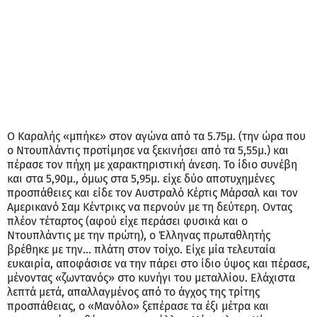
Ο Καραλής «μπήκε» στον αγώνα από τα 5.75μ. (την ώρα που
ο Ντουπλάντις προτίμησε να ξεκινήσει από τα 5,55μ.) και
πέρασε τον πήχη με χαρακτηριστική άνεση. Το ίδιο συνέβη
και στα 5,90μ., όμως στα 5,95μ. είχε δύο αποτυχημένες
προσπάθειες και είδε τον Αυστραλό Κέρτις Μάρσαλ και τον
Αμερικανό Σαμ Κέντρικς να περνούν με τη δεύτερη. Οντας
πλέον τέταρτος (αφού είχε περάσει φυσικά και ο
Ντουπλάντις με την πρώτη), ο Έλληνας πρωταθλητής
βρέθηκε με την... πλάτη στον τοίχο. Είχε μία τελευταία
ευκαιρία, αποφάσισε να την πάρει στο ίδιο ύψος και πέρασε,
μένοντας «ζωντανός» στο κυνήγι του μεταλλίου. Ελάχιστα
λεπτά μετά, απαλλαγμένος από το άγχος της τρίτης
προσπάθειας, ο «Μανόλο» ξεπέρασε τα έξι μέτρα και