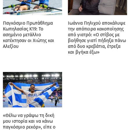
Παγκόσμιο Πρωτάθλημα
Ιωάννα Πηλιχού αποκάλυψε
Κωπηλασίας Κ19: Το
την απόπειρα κακοποίησης
ασημένιο μετάλλιο
από γιατρό: «Ο στίβος με
κατέκτησαν οι Χιώτης και
βοήθησε γιατί πήδηξα πάνω
Αλεξίου
από δυο κρεβάτια, έτρεξα
και βγήκα έξω»
«Θέλω να γράψω τη δική
μου ιστορία και να κάνω
παγκόσμιο ρεκόρ», είπε ο