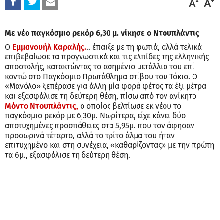
Με νέο παγκόσμιο ρεκόρ 6,30 μ. νίκησε ο Ντουπλάντις
Ο
Εμμανουήλ Καραλής.
.. έπαιξε με τη φωτιά, αλλά τελικά
επιβεβαίωσε τα προγνωστικά και τις ελπίδες της ελληνικής
αποστολής, κατακτώντας το ασημένιο μετάλλιο του επί
κοντώ στο Παγκόσμιο Πρωτάθλημα στίβου του Τόκιο. Ο
«Μανόλο» ξεπέρασε για άλλη μία φορά φέτος τα έξι μέτρα
και εξασφάλισε τη δεύτερη θέση, πίσω από τον ανίκητο
Μόντο Ντουπλάντις,
ο οποίος βελτίωσε εκ νέου το
παγκόσμιο ρεκόρ με 6,30μ. Νωρίτερα, είχε κάνει δύο
αποτυχημένες προσπάθειες στα 5,95μ. που τον άφησαν
προσωρινά τέταρτο, αλλά το τρίτο άλμα του ήταν
επιτυχημένο και στη συνέχεια, «καθαρίζοντας» με την πρώτη
τα 6μ., εξασφάλισε τη δεύτερη θέση.