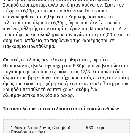
Σουηδό σουπερστάρ, αλλά αυτό ήταν αδύνατον. Έριξε τον
πήχη στα 6,10μ., το πέρασε ο «Μόντο». Το σενάριο
επαναλήφθηκε στα 6,15μ. και ο Καραλής δοκίμασε το
τελευταίο του άλμα στα 6,20μ., ύψος που δεν έχει περάσει
κανένας αθλητής στην ιστορία πέραν του Ντουπλάντις. Δεν
τα κατάφερε και ολοκλήρωσε τον αγώνα του με 6,00μ. και το
ασημένιο μετάλλιο, το παρθενικό της καριέρας του σε
Παγκόσμιο Πρωτάθλημα.
Φυσικά, ο τελικός δεν ολοκληρώθηκε εκεί, αφού ο
Ντουπλάντις έβαλε την πήχη στα 6,30μ., για να βελτιώσει το
παγκόσμιο ρεκόρ που είχε κάνει στις 12/8. Στα πρώτα δύο
άλματά του βρήκε λίγο τον πήχη και αυτός έπεσε, στην τρίτη
όμως του έκανε τη... χάρη και έμεινε στον στυλοβάτη, με τον
Σουηδό υπεραθλητή να πετυχαίνει ακόμη ένα
εξωπραγματικό παγκόσμιο ρεκόρ.
Τα αποτελέσματα του τελικού στο επί κοντώ ανδρών:
 1. Μόντο Ντουπλάντις (Σουηδία)             6,30 μέτρα 
(Παγκόσμιο ρεκόρ)
