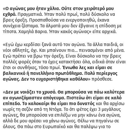
«
Ο αγώνας μου ήταν χάλια. Ούτε στον χειρότερό μου
εχθρό.
Πραγματικά. Ήταν πολύ πρωί, πολύ δύσκολο να
βρεις όρεξη. Προσπαθούσα να ενεργοποιηθώ, έκανα
συνέχεια ζέσταμα. Τα άλματά μου δεν έβγαινε η επίδοση με
τίποτα. Χαμηλά 8αρια. Ήταν κακός αγώνας» είπε αρχικά.
«Εγώ έχω κερδίσει ξανά αυτό τον αγώνα. Τα άλλα παιδιά, οι
νέοι αθλητές, όχι. Και μπαίνουν πιο… πεινασμένοι από μένα.
Εγώ πρέπει να βρω την όρεξη. Είναι δύσκολο να την βρεις
πολλές φορές όταν τα έχεις κατακτήσει όλα, ειδικά όταν είναι
έτσι οι συνθήκες, τόσο πρωί.
Ένιωθα λες και είμαι σε
βαλκανικό ή πανελλήνιο πρωτάθλημα. Πολύ περίεργος
αγώνας. Δεν το ευχαριστήθηκα καθόλου
» πρόσθεσε.
«
Δεν με νοιάζει το χρυσό. Θα μπορούσα να πάω καλύτερα
αν αγωνιζόμασταν απόγευμα. Πιστεύω ότι είμαι σε καλό
επίπεδο. Το καλοκαίρι θα είμαι πιο δυνατός
και θα αρχίσω
νωρίς τη σεζόν από τη Ντόχα. Το ότι φέτος έχει 3 μεγάλους
αγώνες, θα μπορούσα να επιλέξω να μην κάνω ένα αγώνα,
αλλά δε μου αρέσει να χάνω αγώνες. Θέλω να πηγαίνω σε
όλους. Θα πάω στο Ευρωπαϊκό και θα παλέψω για το