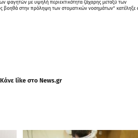
ων φαγητών με υψηλή περιεκτικότητα ζάχαρης μεταξύ των
χος βοηθά στην πρόληψη των στοματικών νοσημάτων” κατέληξε 
Κάνε like στο News.gr