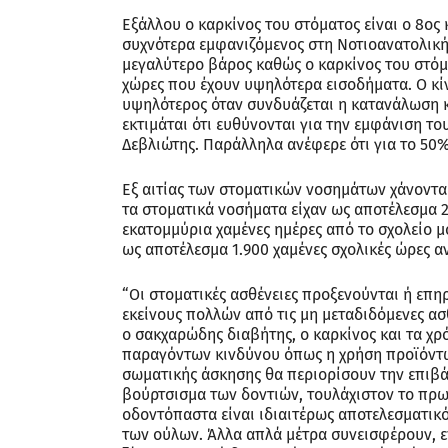
Εξάλλου ο καρκίνος του στόματος είναι ο 8ος 
συχνότερα εμφανιζόμενος στη Νοτιοανατολική
μεγαλύτερο βάρος καθώς ο καρκίνος του στόμα
χώρες που έχουν υψηλότερα εισοδήματα. Ο κί
υψηλότερος όταν συνδυάζεται η κατανάλωση κ
εκτιμάται ότι ευθύνονται για την εμφάνιση τ
Δεβλιώτης. Παράλληλα ανέφερε ότι για το 50
Εξ αιτίας των στοματικών νοσημάτων χάνονται
τα στοματικά νοσήματα είχαν ως αποτέλεσμα 2
εκατομμύρια χαμένες ημέρες από το σχολείο μ
ως αποτέλεσμα 1.900 χαμένες σχολικές ώρες αν
“Οι στοματικές ασθένειες προξενούνται ή επη
εκείνους πολλών από τις μη μεταδιδόμενες ασθέ
ο σακχαρώδης διαβήτης, ο καρκίνος και τα χ
παραγόντων κινδύνου όπως η χρήση προϊόντω
σωματικής άσκησης θα περιορίσουν την επιβά
βούρτσισμα των δοντιών, τουλάχιστον το πρω
οδοντόπαστα είναι ιδιαιτέρως αποτελεσματικ
των ούλων. Άλλα απλά μέτρα συνεισφέρουν, επ