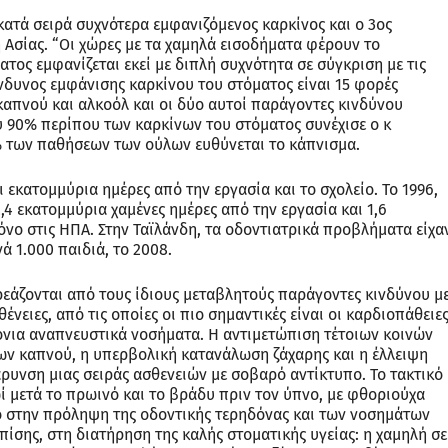
κατά σειρά συχνότερα εμφανιζόμενος καρκίνος και ο 3ος
 Ασίας. “Οι χώρες με τα χαμηλά εισοδήματα φέρουν το
τος εμφανίζεται εκεί με διπλή συχνότητα σε σύγκριση με τις
νδυνος εμφάνισης καρκίνου του στόματος είναι 15 φορές
απνού και αλκοόλ και οι δύο αυτοί παράγοντες κινδύνου
ου 90% περίπου των καρκίνων του στόματος συνέχισε ο κ
% των παθήσεων των ούλων ευθύνεται το κάπνισμα.
 εκατομμύρια ημέρες από την εργασία και το σχολείο. Το 1996,
,4 εκατομμύρια χαμένες ημέρες από την εργασία και 1,6
όνο στις ΗΠΑ. Στην Ταϊλάνδη, τα οδοντιατρικά προβλήματα είχα
ά 1.000 παιδιά, το 2008.
ρεάζονται από τους ίδιους μεταβλητούς παράγοντες κινδύνου μ
νειες, από τις οποίες οι πιο σημαντικές είναι οι καρδιοπάθειες
ρόνια αναπνευστικά νοσήματα. Η αντιμετώπιση τέτοιων κοινών
ν καπνού, η υπερβολική κατανάλωση ζάχαρης και η έλλειψη
ρυνση μιας σειράς ασθενειών με σοβαρό αντίκτυπο. Το τακτικό
ί μετά το πρωινό και το βράδυ πριν τον ύπνο, με φθοριούχα
ό στην πρόληψη της οδοντικής τερηδόνας και των νοσημάτων
ίσης, στη διατήρηση της καλής στοματικής υγείας: η χαμηλή σε