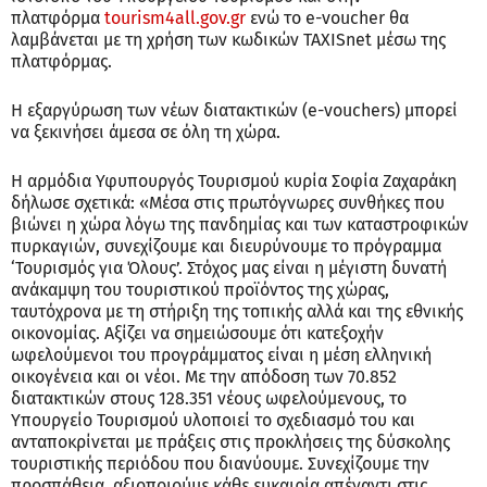
πλατφόρμα
tourism4all.gov.gr
ενώ το e-voucher θα
λαμβάνεται με τη χρήση των κωδικών TAXISnet μέσω της
πλατφόρμας.
Η εξαργύρωση των νέων διατακτικών (e-vouchers) μπορεί
να ξεκινήσει άμεσα σε όλη τη χώρα.
Η αρμόδια Υφυπουργός Τουρισμού κυρία Σοφία Ζαχαράκη
δήλωσε σχετικά: «Μέσα στις πρωτόγνωρες συνθήκες που
βιώνει η χώρα λόγω της πανδημίας και των καταστροφικών
πυρκαγιών, συνεχίζουμε και διευρύνουμε το πρόγραμμα
‘Τουρισμός για Όλους’. Στόχος μας είναι η μέγιστη δυνατή
ανάκαμψη του τουριστικού προϊόντος της χώρας,
ταυτόχρονα με τη στήριξη της τοπικής αλλά και της εθνικής
οικονομίας. Αξίζει να σημειώσουμε ότι κατεξοχήν
ωφελούμενοι του προγράμματος είναι η μέση ελληνική
οικογένεια και οι νέοι. Με την απόδοση των 70.852
διατακτικών στους 128.351 νέους ωφελούμενους, το
Υπουργείο Τουρισμού υλοποιεί το σχεδιασμό του και
ανταποκρίνεται με πράξεις στις προκλήσεις της δύσκολης
τουριστικής περιόδου που διανύουμε. Συνεχίζουμε την
προσπάθεια, αξιοποιούμε κάθε ευκαιρία απέναντι στις