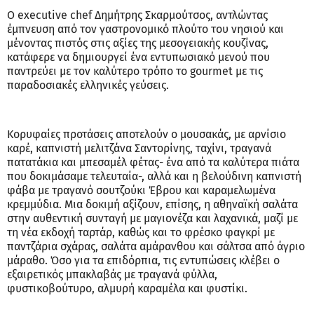
Ο executive chef Δημήτρης Σκαρμούτσος, αντλώντας
έμπνευση από τον γαστρονομικό πλούτο του νησιού και
μένοντας πιστός στις αξίες της μεσογειακής κουζίνας,
κατάφερε να δημιουργεί ένα εντυπωσιακό μενού που
παντρεύει με τον καλύτερο τρόπο το gourmet με τις
παραδοσιακές ελληνικές γεύσεις.
Κορυφαίες προτάσεις αποτελούν o μουσακάς, με αρνίσιο
καρέ, καπνιστή μελιτζάνα Σαντορίνης, ταχίνι, τραγανά
πατατάκια και μπεσαμέλ φέτας- ένα από τα καλύτερα πιάτα
που δοκιμάσαμε τελευταία-, αλλά και η βελούδινη καπνιστή
φάβα με τραγανό σουτζούκι Έβρου και καραμελωμένα
κρεμμύδια. Μια δοκιμή αξίζουν, επίσης, η αθηναϊκή σαλάτα
στην αυθεντική συνταγή με μαγιονέζα και λαχανικά, μαζί με
τη νέα εκδοχή ταρτάρ, καθώς και το φρέσκο φαγκρί με
παντζάρια σχάρας, σαλάτα αμάρανθου και σάλτσα από άγριο
μάραθο. Όσο για τα επιδόρπια, τις εντυπώσεις κλέβει ο
εξαιρετικός μπακλαβάς με τραγανά φύλλα,
φυστικοβούτυρο, αλμυρή καραμέλα και φυστίκι.