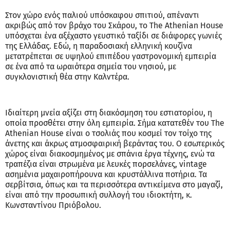
Στον χώρο ενός παλιού υπόσκαφου σπιτιού, απέναντι
ακριβώς από τον βράχο του Σκάρου, το The Athenian House
υπόσχεται ένα αξέχαστο γευστικό ταξίδι σε διάφορες γωνιές
της Ελλάδας. Εδώ, η παραδοσιακή ελληνική κουζίνα
μετατρέπεται σε υψηλού επιπέδου γαστρονομική εμπειρία
σε ένα από τα ωραιότερα σημεία του νησιού, με
συγκλονιστική θέα στην Καλντέρα.
Ιδιαίτερη μνεία αξίζει στη διακόσμηση του εστιατορίου, η
οποία προσθέτει στην όλη εμπειρία. Σήμα κατατεθέν του The
Athenian House είναι ο τσολιάς που κοσμεί τον τοίχο της
άνετης και άκρως ατμοσφαιρική βεράντας του. Ο εσωτερικός
χώρος είναι διακοσμημένος με σπάνια έργα τέχνης, ενώ τα
τραπέζια είναι στρωμένα με λευκές πορσελάνες, vintage
ασημένια μαχαιροπήρουνα και κρυστάλλινα ποτήρια. Τα
σερβίτσια, όπως και τα περισσότερα αντικείμενα στο μαγαζί,
είναι από την προσωπική συλλογή του ιδιοκτήτη, κ.
Κωνσταντίνου Πριόβολου.