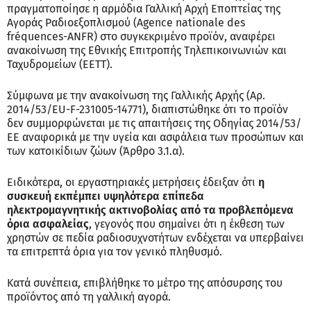
πραγματοποίησε η αρμόδια Γαλλική Αρχή Εποπτείας της
Αγοράς Ραδιοεξοπλισμού (Agence nationale des
fréquences-ANFR) στο συγκεκριμένο προϊόν, αναφέρει
ανακοίνωση της Εθνικής Επιτροπής Τηλεπικοινωνιών και
Ταχυδρομείων (EETT).
Σύμφωνα με την ανακοίνωση της Γαλλικής Αρχής (Αρ.
2014/53/EU-F-231005-14771), διαπιστώθηκε ότι το προϊόν
δεν συμμορφώνεται με τις απαιτήσεις της Οδηγίας 2014/53/
ΕΕ αναφορικά με την υγεία και ασφάλεια των προσώπων και
των κατοικίδιων ζώων (Άρθρο 3.1.α).
Ειδικότερα, οι εργαστηριακές μετρήσεις έδειξαν ότι
η
συσκευή εκπέμπει υψηλότερα επίπεδα
ηλεκτρομαγνητικής ακτινοβολίας από τα προβλεπόμενα
όρια ασφαλείας
, γεγονός που σημαίνει ότι η έκθεση των
χρηστών σε πεδία ραδιοσυχνοτήτων ενδέχεται να υπερβαίνει
τα επιτρεπτά όρια για τον γενικό πληθυσμό.
Κατά συνέπεια, επιβλήθηκε το μέτρο της απόσυρσης του
προϊόντος από τη γαλλική αγορά.