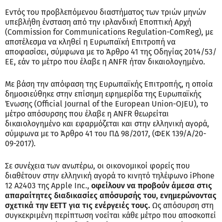
Εντός του προβλεπόμενου διαστήματος των τριών μηνών
υπεβλήθη ένσταση από την ιρλανδική Εποπτική Αρχή
(Commission for Communications Regulation-ComReg), με
αποτέλεσμα να κληθεί η Ευρωπαϊκή Επιτροπή να
αποφασίσει, σύμφωνα με το Άρθρο 41 της Οδηγίας 2014/53/
ΕΕ, εάν το μέτρο που έλαβε η ANFR ήταν δικαιολογημένο.
Με βάση την απόφαση της Ευρωπαϊκής Επιτροπής, η οποία
δημοσιεύθηκε στην επίσημη εφημερίδα της Ευρωπαϊκής
Ένωσης (Official Journal of the European Union-OJEU), το
μέτρο απόσυρσης που έλαβε η ANFR θεωρείται
δικαιολογημένο και εφαρμόζεται και στην ελληνική αγορά,
σύμφωνα με το Άρθρο 41 του ΠΔ 98/2017, (ΦΕΚ 139/Α/20-
09-2017).
Σε συνέχεια των ανωτέρω, οι οικονομικοί φορείς που
διαθέτουν στην ελληνική αγορά το κινητό τηλέφωνο iPhone
12 A2403 της Apple Inc.,
οφείλουν να προβούν άμεσα στις
απαραίτητες διαδικασίες απόσυρσής του, ενημερώνοντας
σχετικά την ΕΕΤΤ για τις ενέργειές τους.
Ως απόσυρση στη
συγκεκριμένη περίπτωση νοείται κάθε μέτρο που αποσκοπεί