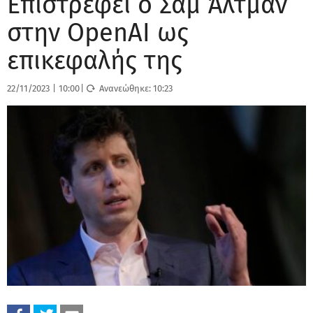
Επιστρέφει ο Σαμ Άλτμαν
στην OpenAI ως
επικεφαλής της
22/11/2023
|
10:00
|
Ανανεώθηκε:
10:23