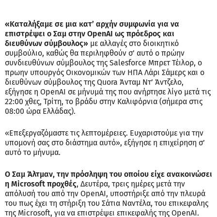
«Καταλήξαμε σε μια κατ’ αρχήν συμφωνία για να
επιστρέψει ο Σαμ στην OpenAI ως πρόεδρος και
διευθύνων σύμβουλος»
με αλλαγές στο διοικητικό
συμβούλιο, καθώς θα περιληφθούν σ’ αυτό ο πρώην
συνδιευθύνων σύμβουλος της Salesforce Μπρετ Τέιλορ, ο
πρωην υπουργός Οικονομικών των ΗΠΑ Λάρι Σάμερς και ο
διευθύνων σύμβουλος της Quora Άνταμ Ντ’ Άντζελο,
εξήγησε η OpenAI σε μήνυμά της που ανήρτησε λίγο μετά τις
22:00 χθες, Τρίτη, το βράδυ στην Καλιφόρνια (σήμερα στις
08:00 ώρα Ελλάδας).
«Επεξεργαζόμαστε τις λεπτομέρειες. Ευχαριστούμε για την
υπομονή σας στο διάστημα αυτό», εξήγησε η επιχείρηση σ’
αυτό το μήνυμα.
Ο Σαμ Άλτμαν, την πρόσληψη του οποίου είχε ανακοινώσει
η Microsoft προχθές
, Δευτέρα, τρεις ημέρες μετά την
απόλυσή του από την OpenAI, υποστήριξε από την πλευρά
του πως έχει τη στήριξη του Σάτια Ναντέλα, του επικεφαλης
της Microsoft, για να επιστρέψει επικεφαλής της OpenAI.