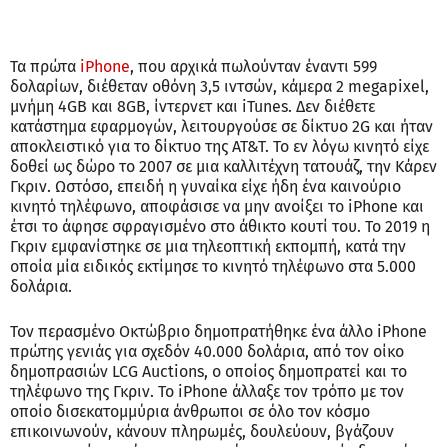
Τα πρώτα
iPhone
, που αρχικά πωλούνταν έναντι 599
δολαρίων, διέθεταν οθόνη 3,5 ιντσών, κάμερα 2 megapixel,
μνήμη 4GB και 8GB, ίντερνετ και iTunes. Δεν διέθετε
κατάστημα εφαρμογών, λειτουργούσε σε δίκτυο 2G και ήταν
αποκλειστικό για το δίκτυο της AT&T. Το εν λόγω κινητό είχε
δοθεί ως δώρο το 2007 σε μια καλλιτέχνη τατουάζ, την Κάρεν
Γκριν. Ωστόσο, επειδή η γυναίκα είχε ήδη ένα καινούριο
κινητό τηλέφωνο, αποφάσισε να μην ανοίξει το iPhone και
έτσι το άφησε σφραγισμένο στο άθικτο κουτί του. Το 2019 η
Γκριν εμφανίστηκε σε μια τηλεοπτική εκπομπή, κατά την
οποία μία ειδικός εκτίμησε το κινητό τηλέφωνο στα 5.000
δολάρια.
Τον περασμένο Οκτώβριο δημοπρατήθηκε ένα άλλο iPhone
πρώτης γενιάς για σχεδόν 40.000 δολάρια, από τον οίκο
δημοπρασιών LCG Auctions, ο οποίος δημοπρατεί και το
τηλέφωνο της Γκριν. Το iPhone άλλαξε τον τρόπο με τον
οποίο δισεκατομμύρια άνθρωποι σε όλο τον κόσμο
επικοινωνούν, κάνουν πληρωμές, δουλεύουν, βγάζουν