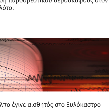
ση πυροσβεστικού αεροσκάφους στον
λότοι
όλπο έγινε αισθητός στο Ξυλόκαστρο