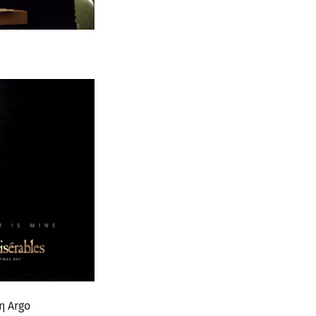
η Argo