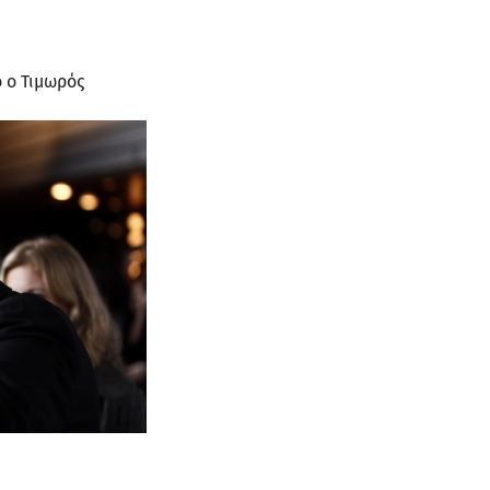
o ο Τιμωρός