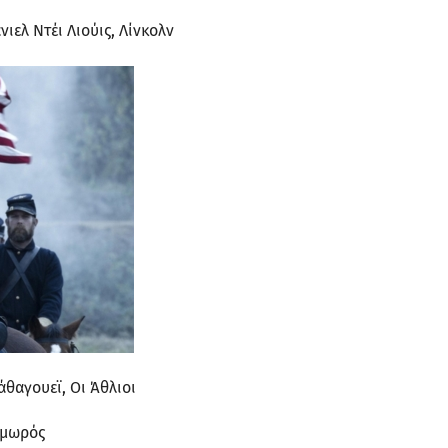
ιελ Ντέι Λιούις, Λίνκολν
άθαγουεϊ, Οι Άθλιοι
Τιμωρός