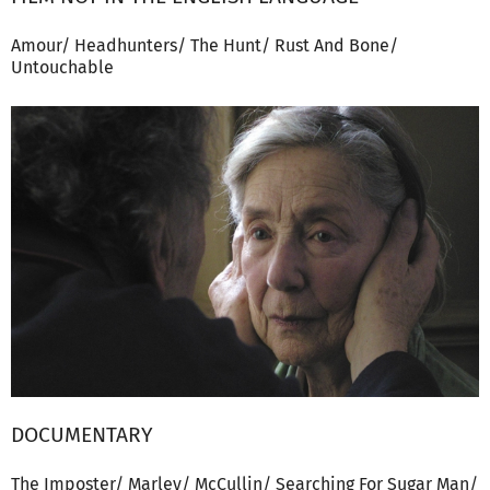
Amour/ Headhunters/ The Hunt/ Rust And Bone/
Untouchable
DOCUMENTARY
The Imposter/ Marley/ McCullin/ Searching For Sugar Man/