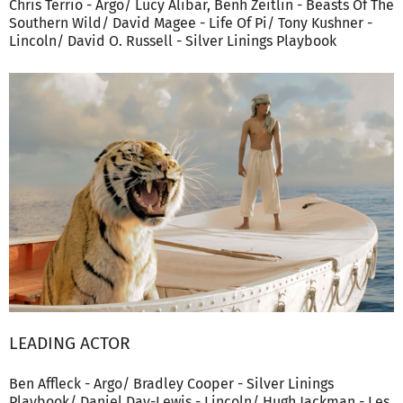
Chris Terrio - Argo/ Lucy Alibar, Benh Zeitlin - Beasts Of The
Southern Wild/ David Magee - Life Of Pi/ Tony Kushner -
Lincoln/ David O. Russell - Silver Linings Playbook
LEADING ACTOR
Ben Affleck - Argo/ Bradley Cooper - Silver Linings
Playbook/ Daniel Day-Lewis - Lincoln/ Hugh Jackman - Les