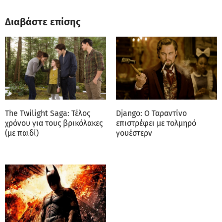
Διαβάστε επίσης
The Twilight Saga: Τέλος
Django: O Ταραντίνο
χρόνου για τους βρικόλακες
επιστρέφει με τολμηρό
(με παιδί)
γουέστερν