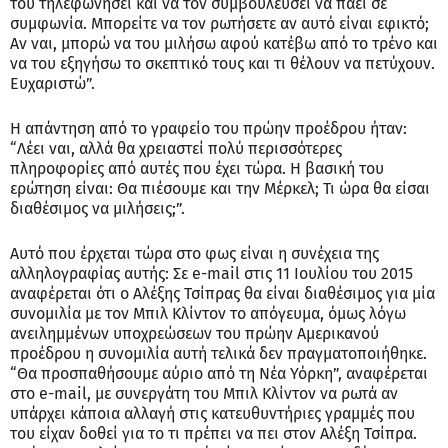
του τηλεφωνήσει και να τον συμβουλεύσει να πάει σε
συμφωνία. Μπορείτε να τον ρωτήσετε αν αυτό είναι εφικτό;
Αν ναι, μπορώ να του μιλήσω αφού κατέβω από το τρένο και
να του εξηγήσω το σκεπτικό τους και τι θέλουν να πετύχουν.
Ευχαριστώ”.
Η απάντηση από το γραφείο του πρώην προέδρου ήταν:
“Λέει ναι, αλλά θα χρειαστεί πολύ περισσότερες
πληροφορίες από αυτές που έχει τώρα. Η βασική του
ερώτηση είναι: Θα πιέσουμε και την Μέρκελ; Τι ώρα θα είσαι
διαθέσιμος να μιλήσεις;”.
Αυτό που έρχεται τώρα στο φως είναι η συνέχεια της
αλληλογραφίας αυτής: Σε e-mail στις 11 Ιουλίου του 2015
αναφέρεται ότι ο Αλέξης Τσίπρας θα είναι διαθέσιμος για μία
συνομιλία με τον Μπιλ Κλίντον το απόγευμα, όμως λόγω
ανειλημμένων υποχρεώσεων του πρώην Αμερικανού
προέδρου η συνομιλία αυτή τελικά δεν πραγματοποιήθηκε.
“Θα προσπαθήσουμε αύριο από τη Νέα Υόρκη”, αναφέρεται
στο e-mail, με συνεργάτη του Μπιλ Κλίντον να ρωτά αν
υπάρχει κάποια αλλαγή στις κατευθυντήριες γραμμές που
του είχαν δοθεί για το τι πρέπει να πει στον Αλέξη Τσίπρα.