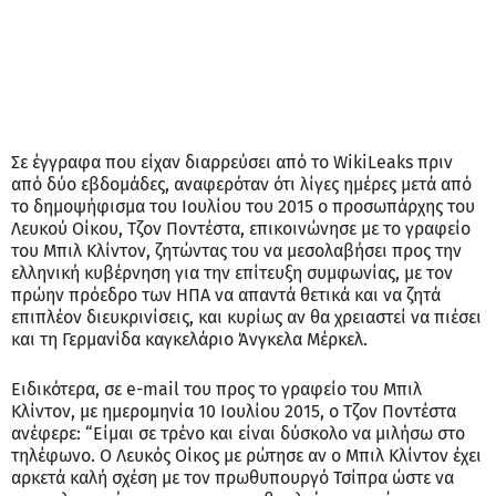
Σε έγγραφα που είχαν διαρρεύσει από το WikiLeaks πριν
από δύο εβδομάδες, αναφερόταν ότι λίγες ημέρες μετά από
το δημοψήφισμα του Ιουλίου του 2015 ο προσωπάρχης του
Λευκού Οίκου, Τζον Ποντέστα, επικοινώνησε με το γραφείο
του Μπιλ Κλίντον, ζητώντας του να μεσολαβήσει προς την
ελληνική κυβέρνηση για την επίτευξη συμφωνίας, με τον
πρώην πρόεδρο των ΗΠΑ να απαντά θετικά και να ζητά
επιπλέον διευκρινίσεις, και κυρίως αν θα χρειαστεί να πιέσει
και τη Γερμανίδα καγκελάριο Άνγκελα Μέρκελ.
Ειδικότερα, σε e-mail του προς το γραφείο του Μπιλ
Κλίντον, με ημερομηνία 10 Ιουλίου 2015, ο Τζον Ποντέστα
ανέφερε: “Είμαι σε τρένο και είναι δύσκολο να μιλήσω στο
τηλέφωνο. Ο Λευκός Οίκος με ρώτησε αν ο Μπιλ Κλίντον έχει
αρκετά καλή σχέση με τον πρωθυπουργό Τσίπρα ώστε να