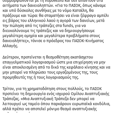
συμμορφώνονται με τη νομοθεσία και δεν απαντούν στα
αιτήματα των δανειοληπτών. «Για το ΠΑΣΟΚ, όπως κάναμε
και υπό δύσκολες συνθήκες με το νόμο Κατσέλη, θα
πράξουμε και τώρα: θα σταματήσει να είναι ξέφραγο αμπέλι
εις βάρος του ελληνικού λαού η αγορά των δανείων, μετά
την πώληση από τις τράπεζες στα funds, για να
διευκολύνουμε τις τράπεζες και να δημιουργήσουμε
μεγαλύτερη ομηρία και μεγαλύτερα προβλήματα στους
δανειολήπτες», τόνισε ο πρόεδρος του ΠΑΣΟΚ-Κινήματος
Αλλαγής.
Δεύτερον, προτείνεται η θεσμοθέτηση ακατάσχετου
επαγγελματικού λογαριασμού ώστε μια επιχείρηση να μην
είναι αποκλεισμένη από το δικό της κεφάλαιο κίνησης και να
μην μπορεί να πληρώσει τους εργαζομένους της, τους
προμηθευτές της ή τους λογαριασμούς της.
Τρίτον, για τη χρηματοδότηση στους πολλούς, το ΠΑΣΟΚ
προτείνει τη δημιουργία ενός ισχυρού Ομίλου Αναπτυξιακής
Τράπεζας. «Μια Αναπτυξιακή Τράπεζα δεν μπορεί να
λειτουργεί ως ταμείο όπου παρκάρουν ευρωπαϊκά κονδύλια,
αλλά πρέπει να αποτελεί μόνιμο θεσμό αναπτυξιακής