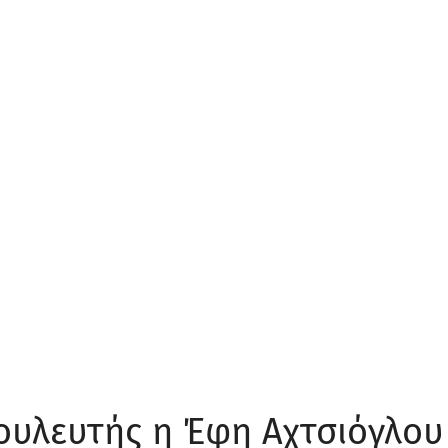
ουλευτής η Έφη Αχτσιόγλου