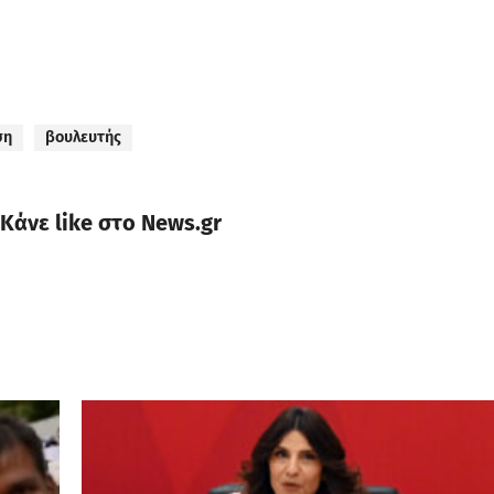
ση
βουλευτής
Κάνε like στο News.gr