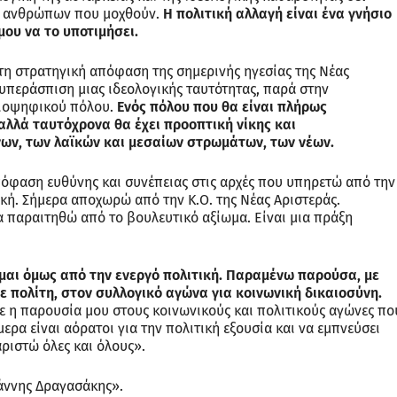
ων ανθρώπων που μοχθούν.
Η πολιτική αλλαγή είναι ένα γνήσιο
μου να το υποτιμήσει.
τη στρατηγική απόφαση της σημερινής ηγεσίας της Νέας
υπεράσπιση μιας ιδεολογικής ταυτότητας, παρά στην
ειοψηφικού πόλου.
Ενός πόλου που θα είναι πλήρως
 αλλά ταυτόχρονα θα έχει προοπτική νίκης και
ων, των λαϊκών και μεσαίων στρωμάτων, των νέων.
όφαση ευθύνης και συνέπειας στις αρχές που υπηρετώ από την
κή. Σήμερα αποχωρώ από την Κ.Ο. της Νέας Αριστεράς.
 παραιτηθώ από το βουλευτικό αξίωμα. Είναι μια πράξη
μαι όμως από την ενεργό πολιτική. Παραμένω παρούσα, με
θε πολίτη, στον συλλογικό αγώνα για κοινωνική δικαιοσύνη.
στε η παρουσία μου στους κοινωνικούς και πολιτικούς αγώνες πο
ερα είναι αόρατοι για την πολιτική εξουσία και να εμπνεύσει
αριστώ όλες και όλους».
άννης Δραγασάκης».