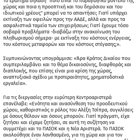
Το ερώτημα δηλαδή "ποιο είναι το παραγωγικό μοντέλο της
χώρας και ποια η προοπτική και του δημόσιου και του
ιδιωτικού χρέους" μπορεί να το απαντήσει; Γιατί υπάρχει
εκτίναξη των οφειλών προς την ΑΑΔΕ, αλλά και προς τα
ασφαλιστικά ταμεία των επιχειρήσεων; Γιατί έχουμε τόσο
σοβαρά προβλήματα -διαβάζω στην ανακοίνωση του
πληθωρισμού σήμερα- με εκτίναξη του κόστους ενέργειας,
του κόστους μεταφορών και του κόστους στέγασης;».
Συμπυκνώνοντας υπογράμμισε: «Άρα Κράτος Δικαίου που
συμπεριλαμβάνει και το θέμα δικαιοσύνης, διαφθοράς και
διαπλοκής, που επίσης είναι μια κρίση της χώρας,
αναπτυξιακό σχέδιο με προτεραιότητες, χρηματοδοτικά
εργαλεία».
Για τις διεργασίες στην ευρύτερη Κεντροαριστερά
επανέλαβε: «Ενότητα και ανασύνθεση του προοδευτικού
χώρου, καθοριστικός ο ρόλος του Αλέξη Τσίπρα, συγκλίσεις
με όσους θέλουν και όσους μπορούν. Γιατί πράγματι, είχα
ζητήσει και είχαμε ζητήσει, σε αυτή τη συζήτηση να
συμμετέχει και το ΠΑΣΟΚ και η Νέα Αριστερά. Το ΠΑΣΟΚ
ακολούθησε έναν λανθασμένο, για τη χώρα και για τον