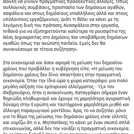
Βουλή να γίνουν πραγματικές προοδευτικές αλλαγές. Όπως
συλλογικές συμβάσεις, προστασία των δημόσιων αγαθών,
ασφάλεια και στους δημόσιους υπαλλήλους αλλά και στους
υπόλοιπους εργαζόμενους. Διότι τι θέλει να κάνει με τη
λεγόμενη δική του πρόταση; Ανασφάλεια στην εργασία,
πιθανά για να εξυπηρετούνται καλύτερα τα ρουσφέτια της
Νέας Δημοκρατίας στο Δημόσιο; Και υποβάθμιση δημόσιων
αγαθών όπως την ανώτατη παιδεία. Εμείς δεν θα
συναινέσουμε σε τέτοια συζήτηση».
Στα οικονομικά και όσον αφορά τη μείωση του δημοσίου
χρέους που προβάλλει η κυβέρνηση είπε: «Η μείωση του
δημόσιου χρέους δεν δίνει απαντήσεις στην πραγματική
οικονομία. Όταν την ίδια ώρα η χώρα καταγράφει μια πολύ
μεγάλη αύξηση του εμπορικού ελλείμματος - 13,4 τον
Φεβρουάριο, ήταν η ανακοίνωση. Καταγράφει σήμερα έναν
θηριώδη πληθωρισμό και έχουμε τη χαμηλότερη αγοραστική
δύναμη στην Ευρώπη και ταυτόχρονα χαμηλότερο μισθό και
έλλειψη παραγωγικού μοντέλου. Άρα, το να συζητάει μόνο
για το θέμα της μείωσης του δημόσιου χρέους είναι ελλιπές
και νομίζω ότι ο κ. Μητσοτάκης το κάνει με έναν σκοπό απλά
επικοινωνίας, αλλά δεν τον νοιάζει η πραγματική οικονομία.