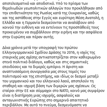
αποτελεσματικό και αποδοτικό. Υπό το πρίσμα των
θεμελιωδών γεωπολιτικών αλλαγών που προκλήθηκαν από
την επιθετικότητα της Ρωσίας κατά της Ουκρανίας, καθώς
και της αστάθειας στην Εγγύς και ευρύτερη Μέση Ανατολή, η
Ελλάδα και η Γερμανία δεσμεύονται να αναλάβουν από
κοινού την ευθύνη και να εντείνουν τις προσπάθειές τους
προκειμένου να συμβάλλουν στην ειρήνη και την ασφάλεια
στην Ευρώπη και πέραν αυτής.
Δέκα χρόνια μετά την υπογραφή του πρώτου
Ελληνογερμανικού Σχεδίου Δράσης το 2016, η ισχύς της
εταιρικής μας σχέσης αντικατοπτρίζεται στον καθιερωμένο
στενό πολιτικό διάλογο, καθώς και στις σημαντικές
επενδύσεις και το διμερές εμπόριο. Η άριστη και
αναπτυσσόμενη συνεργασία μας στους τομείς του
πολιτισμού και της επιστήμης, και ιδίως οι δεσμοί μεταξύ
του γερμανικού και του ελληνικού λαού, αποτελούν τη
σταθερή και ισχυρή βάση των διμερών μας σχέσεων. Ως
εταίροι στην ΕΕ και σύμμαχοι στο ΝΑΤΟ, κοινό μας συμφέρον
είναι η διατήρηση μιας ισχυρής, ασφαλούς και
ανταγωνιστικής Ευρώπης στο σημερινό απαιτητικό
περιβάλλον. Με αυτό το πνεύμα, δεσμευόμαστε να