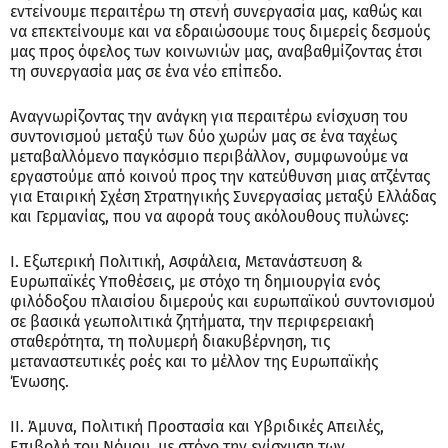
εντείνουμε περαιτέρω τη στενή συνεργασία μας, καθώς και
να επεκτείνουμε και να εδραιώσουμε τους διμερείς δεσμούς
μας προς όφελος των κοινωνιών μας, αναβαθμίζοντας έτσι
τη συνεργασία μας σε ένα νέο επίπεδο.
Αναγνωρίζοντας την ανάγκη για περαιτέρω ενίσχυση του
συντονισμού μεταξύ των δύο χωρών μας σε ένα ταχέως
μεταβαλλόμενο παγκόσμιο περιβάλλον, συμφωνούμε να
εργαστούμε από κοινού προς την κατεύθυνση μιας ατζέντας
για Εταιρική Σχέση Στρατηγικής Συνεργασίας μεταξύ Ελλάδας
και Γερμανίας, που να αφορά τους ακόλουθους πυλώνες:
I. Εξωτερική Πολιτική, Ασφάλεια, Μετανάστευση &
Ευρωπαϊκές Υποθέσεις, με στόχο τη δημιουργία ενός
φιλόδοξου πλαισίου διμερούς και ευρωπαϊκού συντονισμού
σε βασικά γεωπολιτικά ζητήματα, την περιφερειακή
σταθερότητα, τη πολυμερή διακυβέρνηση, τις
μεταναστευτικές ροές και το μέλλον της Ευρωπαϊκής
Ένωσης.
II. Άμυνα, Πολιτική Προστασία και Υβριδικές Απειλές,
Επιβολή του Νόμου, με στόχο την ενίσχυση των