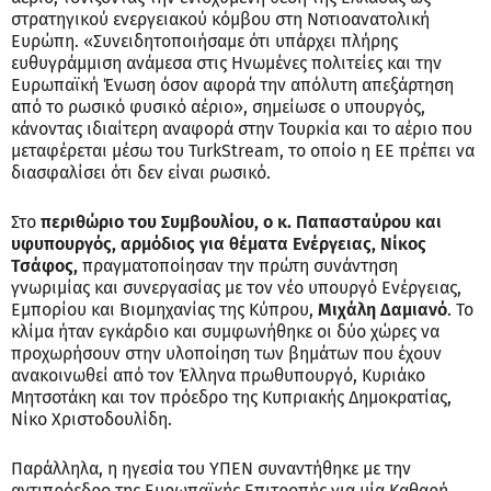
στρατηγικού ενεργειακού κόμβου στη Νοτιοανατολική
Ευρώπη. «Συνειδητοποιήσαμε ότι υπάρχει πλήρης
ευθυγράμμιση ανάμεσα στις Ηνωμένες πολιτείες και την
Ευρωπαϊκή Ένωση όσον αφορά την απόλυτη απεξάρτηση
από το ρωσικό φυσικό αέριο», σημείωσε ο υπουργός,
κάνοντας ιδιαίτερη αναφορά στην Τουρκία και το αέριο που
μεταφέρεται μέσω του TurkStream, το οποίο η ΕΕ πρέπει να
διασφαλίσει ότι δεν είναι ρωσικό.
Στο
περιθώριο του Συμβουλίου, ο κ. Παπασταύρου και
υφυπουργός, αρμόδιος για θέματα Ενέργειας, Νίκος
Τσάφος,
πραγματοποίησαν την πρώτη συνάντηση
γνωριμίας και συνεργασίας με τον νέο υπουργό Ενέργειας,
Εμπορίου και Βιομηχανίας της Κύπρου,
Μιχάλη Δαμιανό
. Το
κλίμα ήταν εγκάρδιο και συμφωνήθηκε οι δύο χώρες να
προχωρήσουν στην υλοποίηση των βημάτων που έχουν
ανακοινωθεί από τον Έλληνα πρωθυπουργό, Κυριάκο
Μητσοτάκη και τον πρόεδρο της Κυπριακής Δημοκρατίας,
Νίκο Χριστοδουλίδη.
Παράλληλα, η ηγεσία του ΥΠΕΝ συναντήθηκε με την
αντιπρόεδρο της Ευρωπαϊκής Επιτροπής για μία Καθαρή,