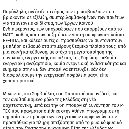
Παράλληλα, ανέδειξε το εύρος των πρωτοβουλιών που
βρίσκονται σε εξέλιξη, συμπεριλαμβανομένων των πακέτων
για τα ενεργειακά δίκτυα, των Έργων Κοινού
Ενδιαφέροντος, των υποχρεώσεων που απορρέουν από το
ΝΑΤΟ, καθώς και των συζητήσεων για τη συμφωνία-πλαίσιο
ΕΕ-ΗΠΑ, και κάλεσε αυτές οι προσπάθειες να συντονιστούν,
με πλήρη σεβασμό στα επιμέρους θεσμικά πλαίσιά τους, υπό
μία κοινή κατεύθυνση, με στόχο τη μεγιστοποίηση της
συνολικής ενεργειακής ασφάλειας της Ευρώπης. «Καμία
ενεργειακή ανεξαρτησία, καμία ενεργειακή ανθεκτικότητα και
ευημερία στην ΕΕ δεν μπορεί να επιτευχθεί εάν δεν
διασφαλίσουμε την ενεργειακή ασφάλειά μας», είπε
χαρακτηριστικά.
Μιλώντας στο Συμβούλιο, ο κ. Παπασταύρου ανέδειξε και
τον αναβαθμισμένο ρόλο της Ελλάδας στη νέα
αρχιτεκτονική, μετά και την 6η Υπουργική Συνάντηση του P-
TEC που πραγματοποιήθηκε στην Αθήνα. Υπογράμμισε τη
σημασία των πρόσφατων ενεργειακών συμφωνιών στην
προσπάθεια για πλήρη απεξάρτηση από το ρωσικό φυσικό
αέριο, τονίζοντας την ενισχυμένη θέση της Ελλάδας ως