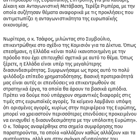
Δίκαιη και Ανταγωνιστική Μετάβαση, Τερέζα Ριμπέρα, με την
οποία συζήτησαν θέματα αναφορικά με τις προκλήσεις που
αντιμετωπίζει η ανταγωνιστικότητα της ευρωπαϊκής
οικονομίας.
Νωρίτερα, ο κ. Τσάφος, μιλώντας στο Συμβούλιο,
επικεντρώθηκε στο σχέδιο της Κομισιόν για τα Δίκτυα. Όπως
επεσήμανε, η Ελλάδα «είναι πολύ ικανοποιημένη με την
πρόοδο που έχει επιτευχθεί σχετικά με αυτό το θέμα. Όπως
ξέρετε, η Ελλάδα είναι υπέρ της μεγαλύτερης
διασυνδεσιμότητας. Συμφωνήσαμε ως προς αυτό το πολύ
φιλόδοξο επίπεδο χρηματοδότησης. Βασική προτεραιότητά
μας είναι αυτές οι επενδύσεις να επικεντρωθούν σε
στρατηγικά έργα, τα οποία θα άρουν τα βασικά εμπόδια.
Πρέπει να δούμε πού υπάρχουν σημαντικές διαφορές στις
τιμές στις ευρωπαϊκές αγορές. Τα κείμενο λαμβάνει υπόψη
ότι ορισμένες αγορές, κυρίως στην περιφέρεια της Ευρώπης,
μπορεί να χρειαστούν περισσότερες επενδύσεις προκειμένου
να ενισχυθεί η διασυνδεσιμότητα με την υπόλοιπη Ευρώπη».
Ο κ. Τσάφος αναφέρθηκε στα σημεία συμφόρησης που
παρατηρούνται, τα οποία «αλλάζουν καθώς αλλάζουν και τα
συστήματα», αλλά και στην ανάγκη αξιοποίησης του