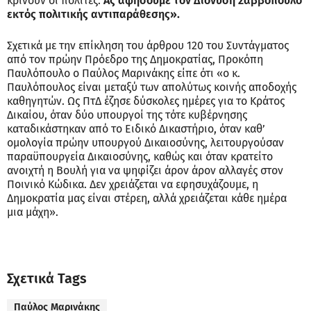
κρίνουν οι πολίτες.
Ας αφήσουμε τον Διονύση Σαββόπουλο
εκτός πολιτικής αντιπαράθεσης».
Σχετικά με την επίκληση του άρθρου 120 του Συντάγματος
από τον πρώην Πρόεδρο της Δημοκρατίας, Προκόπη
Παυλόπουλο ο Παύλος Μαρινάκης είπε ότι «ο κ.
Παυλόπουλος είναι μεταξύ των απολύτως κοινής αποδοχής
καθηγητών. Ως ΠτΔ έζησε δύσκολες ημέρες για το Κράτος
Δικαίου, όταν δύο υπουργοί της τότε κυβέρνησης
καταδικάστηκαν από το Ειδικό Δικαστήριο, όταν καθ’
ομολογία πρώην υπουργού Δικαιοσύνης, λειτουργούσαν
παραϋπουργεία Δικαιοσύνης, καθώς και όταν κρατείτο
ανοιχτή η Βουλή για να ψηφίζει άρον άρον αλλαγές στον
Ποινικό Κώδικα. Δεν χρειάζεται να εφησυχάζουμε, η
Δημοκρατία μας είναι στέρεη, αλλά χρειάζεται κάθε ημέρα
μια μάχη».
Σχετικά Tags
Παύλος Μαρινάκης