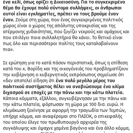
ένα κελί, όπως ορίζει η Δικαιοσύνη. Για το συγκεκριμένο
θέμα θα έχουμε πολύ σύντομα συλλήψεις, οι άνθρωποι
αυτοί είναι εγκληματίες, πρέπει να τους βρούμε έναν
έναν.
Ζούμε στη χώρα, που ένας συγκεκριμένος πολιτικός
χώρος είναι ο χώρος της απόλυτης υποκρισίας και της
ατέρμονης χυδαιότητας, που ζυγίζει νεκρούς και αμάχους και
που επιλέγει ποια συλλαλητήρια θα κάνει. Το θετικό είναι
πως όλο και περισσότεροι πολίτες τους καταλαβαίνουν
πια».
Σε ερώτηση για το κατά πόσον περιστατικά, όπως η επίθεση
κατά του κ. Βορίδη και της οικογένειάς του προβληματίζουν
την κυβέρνηση ο κυβερνητικός εκπρόσωπος σημείωσε ότι
«δεν αποτελεί είδηση ότι
ένα πολύ μεγάλο μέρος του
πολιτικού συστήματος θέλει να αναβιώσουμε ένα κλίμα
διχασμού σε εποχές με την πάνω και την κάτω πλατεία.
Κάποια κόμματα, εξάλλου, συγκυβέρνησαν με την πάνω και
την κάτω πλατεία, φόρτωσαν τη χώρα με 100 δισ. ευρώ. Η
κλιμάκωση ξεκίνησε με αφορμή την τραγωδία των Τεμπών,
υπήρχε κόμμα, και αναφέρομαι στο ΠΑΣΟΚ, ο επικεφαλής
του οποίου έλεγε τον πρωθυπουργό αρχιερέα της
συγκάλυψης και έψαχνε χαμένα βαγόνια και ένα άλλο κόμμα,