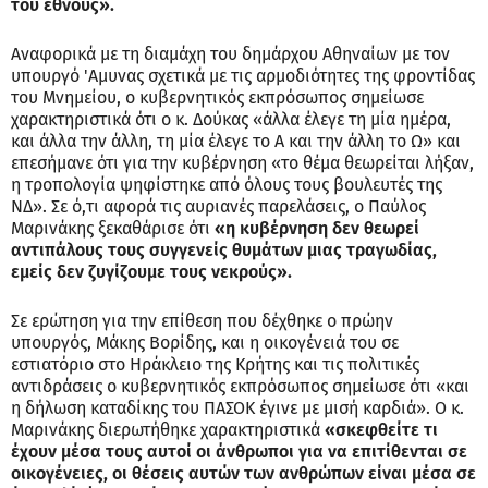
του έθνους».
Αναφορικά με τη διαμάχη του δημάρχου Αθηναίων με τον
υπουργό 'Αμυνας σχετικά με τις αρμοδιότητες της φροντίδας
του Μνημείου, ο κυβερνητικός εκπρόσωπος σημείωσε
χαρακτηριστικά ότι ο κ. Δούκας «άλλα έλεγε τη μία ημέρα,
και άλλα την άλλη, τη μία έλεγε το Α και την άλλη το Ω» και
επεσήμανε ότι για την κυβέρνηση «το θέμα θεωρείται λήξαν,
η τροπολογία ψηφίστηκε από όλους τους βουλευτές της
ΝΔ». Σε ό,τι αφορά τις αυριανές παρελάσεις, ο Παύλος
Μαρινάκης ξεκαθάρισε ότι
«η κυβέρνηση δεν θεωρεί
αντιπάλους τους συγγενείς θυμάτων μιας τραγωδίας,
εμείς δεν ζυγίζουμε τους νεκρούς».
Σε ερώτηση για την επίθεση που δέχθηκε ο πρώην
υπουργός, Μάκης Βορίδης, και η οικογένειά του σε
εστιατόριο στο Ηράκλειο της Κρήτης και τις πολιτικές
αντιδράσεις ο κυβερνητικός εκπρόσωπος σημείωσε ότι «και
η δήλωση καταδίκης του ΠΑΣΟΚ έγινε με μισή καρδιά». Ο κ.
Μαρινάκης διερωτήθηκε χαρακτηριστικά
«σκεφθείτε τι
έχουν μέσα τους αυτοί οι άνθρωποι για να επιτίθενται σε
οικογένειες, οι θέσεις αυτών των ανθρώπων είναι μέσα σε