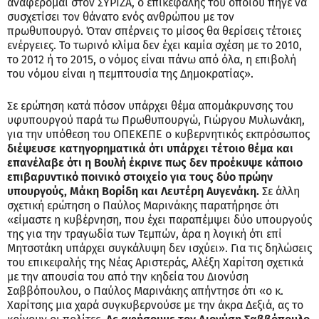
αναφέρομαι στον ΣΥΡΙΖΑ, ο επικεφαλής του οποίου πήγε να
συσχετίσει τον θάνατο ενός ανθρώπου με τον
πρωθυπουργό. Όταν σπέρνεις το μίσος θα θερίσεις τέτοιες
ενέργειες. Το τωρινό κλίμα δεν έχει καμία σχέση με το 2010,
το 2012 ή το 2015, ο νόμος είναι πάνω από όλα, η επιβολή
του νόμου είναι η πεμπτουσία της Δημοκρατίας».
Σε ερώτηση κατά πόσον υπάρχει θέμα απομάκρυνσης του
υφυπουργού παρά τω Πρωθυπουργώ, Γιώργου Μυλωνάκη,
για την υπόθεση του ΟΠΕΚΕΠΕ ο κυβερνητικός εκπρόσωπος
διέψευσε κατηγορηματικά ότι υπάρχει τέτοιο θέμα και
επανέλαβε ότι η Βουλή έκρινε πως δεν προέκυψε κάποιο
επιβαρυντικό ποινικό στοιχείο για τους δύο πρώην
υπουργούς, Μάκη Βορίδη και Λευτέρη Αυγενάκη.
Σε άλλη
σχετική ερώτηση ο Παύλος Μαρινάκης παρατήρησε ότι
«είμαστε η κυβέρνηση, που έχει παραπέμψει δύο υπουργούς
της για την τραγωδία των Τεμπών, άρα η λογική ότι επί
Μητσοτάκη υπάρχει συγκάλυψη δεν ισχύει». Για τις δηλώσεις
του επικεφαλής της Νέας Αριστεράς, Αλέξη Χαρίτση σχετικά
με την απουσία του από την κηδεία του Διονύση
Σαββόπουλου, ο Παύλος Μαρινάκης απήντησε ότι «ο κ.
Χαρίτσης μια χαρά συγκυβερνούσε με την άκρα Δεξιά, ας το